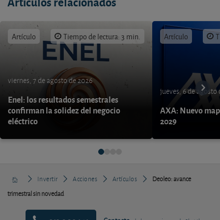
Artículos relacionados
Artículo
Tiempo de lectura: 3 min.
Artículo
T
viernes, 7 de agosto de 2026
jueves, 6 de agosto
Enel: los resultados semestrales
confirman la solidez del negocio
AXA: Nuevo mapa
eléctrico
2029
Invertir
Acciones
Artículos
Deoleo: avance
trimestral sin novedad