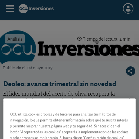
Análisis
Tiempo de lectura: 2 min.
Publicado el
06 mayo 2019
OCU Inversiones
Deoleo: avance trimestral sin novedad
El líder mundial del aceite de oliva recupera la
rentabilidad perdida en los dos últimos trimestres de
2018.
OCU utiliza cookies propias y de terceros para analizar tus hábitos de
navegación, lo que permite obtener información sobre qué te suscita interés
y permite mejorar nuestra página web y tu seguridad. Si haces clic en el
Contenido reservado a SOCIOS
botón "Aceptar todas las cookies" aceptarás la implementación de las cookies
y solo entonces se implantarán. Si haces clic en "Configuración de cookies"