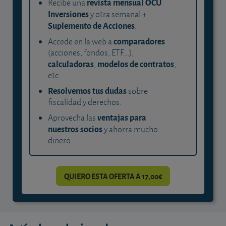
revista mensual OCU
Recibe una
Inversiones
y otra semanal +
Suplemento de Acciones
.
comparadores
Accede en la web a
(acciones, fondos, ETF...),
calculadoras
modelos de contratos
,
,
etc.
Resolvemos tus dudas
sobre
fiscalidad y derechos.
ventajas para
Aprovecha las
nuestros socios
y ahorra mucho
dinero.
QUIERO ESTA OFERTA A 17,00€