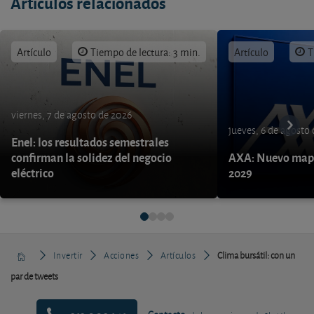
Artículos relacionados
Artículo
Tiempo de lectura: 3 min.
Artículo
T
viernes, 7 de agosto de 2026
jueves, 6 de agosto
Enel: los resultados semestrales
confirman la solidez del negocio
AXA: Nuevo mapa
eléctrico
2029
Invertir
Acciones
Artículos
Clima bursátil: con un
par de tweets