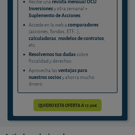
revista mensual OCU
Recibe una
Inversiones
y otra semanal +
Suplemento de Acciones
.
comparadores
Accede en la web a
(acciones, fondos, ETF...),
calculadoras
modelos de contratos
,
,
etc.
Resolvemos tus dudas
sobre
fiscalidad y derechos.
ventajas para
Aprovecha las
nuestros socios
y ahorra mucho
dinero.
QUIERO ESTA OFERTA A 17,00€