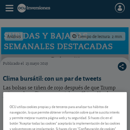
Análisis
Tiempo de lectura: 2 min.
Publicado el
13 mayo 2019
Ganadores y perdedores de la semana bursátil.
Clima bursátil: con un par de tweets
Las bolsas se tiñen de rojo después de que Trump
avivara el conflicto comercial con China. Vea las
bolsas y acciones que más suben en la semana.
OCU utiliza cookies propias y de terceros para analizar tus hábitos de
navegación, lo que permite obtener información sobre qué te suscita interés
y permite mejorar nuestra página web y tu seguridad. Si haces clic en el
Contenido reservado a SOCIOS
botón "Aceptar todas las cookies" aceptarás la implementación de las cookies
y solo entonces se implantarán. Si haces clic en "Configuración de cookies"