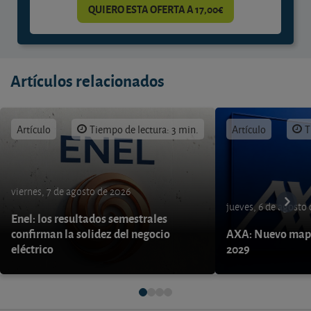
QUIERO ESTA OFERTA A 17,00€
Artículos relacionados
Artículo
Tiempo de lectura: 3 min.
Artículo
T
viernes, 7 de agosto de 2026
jueves, 6 de agosto
Enel: los resultados semestrales
confirman la solidez del negocio
AXA: Nuevo mapa
eléctrico
2029