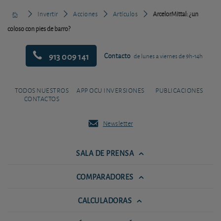
Invertir
Acciones
Artículos
ArcelorMittal: ¿un
coloso con pies de barro?
913 009 141
Contacto
de lunes a viernes de 9h-14h
TODOS NUESTROS
APP OCU INVERSIONES
PUBLICACIONES
CONTACTOS
Newsletter
SALA DE PRENSA
COMPARADORES
CALCULADORAS