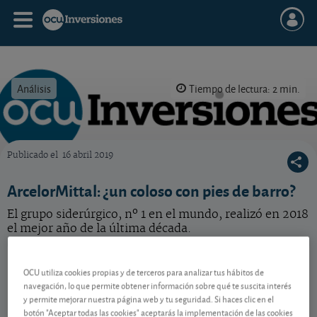
Análisis
Tiempo de lectura: 2 min.
Publicado el
16 abril 2019
OCU Inversiones
ArcelorMittal: ¿un coloso con pies de barro?
El grupo siderúrgico, nº 1 en el mundo, realizó en 2018
el mejor año de la última década.
ArcelorMittal
63,42 EUR
OCU utiliza cookies propias y de terceros para analizar tus hábitos de
LU1598757687
navegación, lo que permite obtener información sobre qué te suscita interés
-0,44 EUR (-0,69 %)
07/08/2026 Ámsterdam
y permite mejorar nuestra página web y tu seguridad. Si haces clic en el
botón "Aceptar todas las cookies" aceptarás la implementación de las cookies