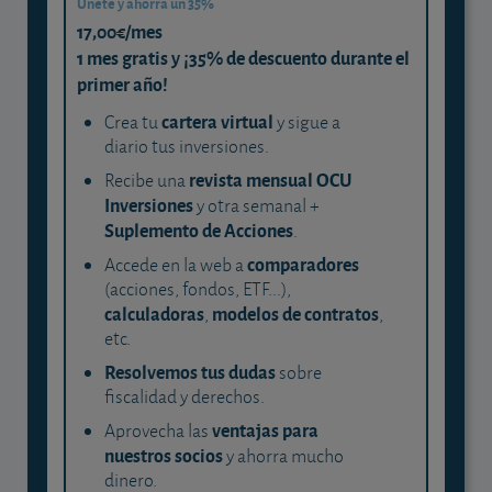
Únete y ahorra un 35%
17,00€/mes
1 mes gratis y ¡35% de descuento durante el
primer año!
cartera virtual
Crea tu
y sigue a
diario tus inversiones.
revista mensual OCU
Recibe una
Inversiones
y otra semanal +
Suplemento de Acciones
.
comparadores
Accede en la web a
(acciones, fondos, ETF...),
calculadoras
modelos de contratos
,
,
etc.
Resolvemos tus dudas
sobre
fiscalidad y derechos.
ventajas para
Aprovecha las
nuestros socios
y ahorra mucho
dinero.