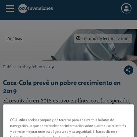
Análisis
Tiempo de lectura: 2 min.
Publicado el
19 febrero 2019
Analizamos con lupa las cuentas de la entidad.
Coca-Cola prevé un pobre crecimiento en
2019
El resultado en 2018 estuvo en línea con lo esperado,
pero la cotización del famoso fabricante de refrescos
anticipa dificultades en 2019.
OCU utiliza cookies propias y de terceros para analizar tus hábitos de
Coca - Cola
86,85 USD
navegación, lo que permite obtener información sobre qué te suscita interés
y permite mejorar nuestra página web y tu seguridad. Si haces clic en el
US1912161007