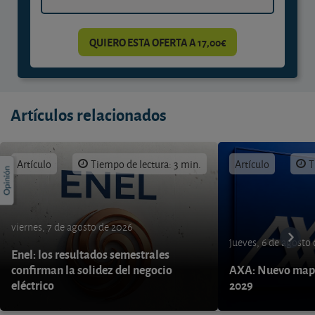
QUIERO ESTA OFERTA A 17,00€
Artículos relacionados
Artículo
Tiempo de lectura: 3 min.
Artículo
T
viernes, 7 de agosto de 2026
jueves, 6 de agosto
Enel: los resultados semestrales
confirman la solidez del negocio
AXA: Nuevo mapa
eléctrico
2029