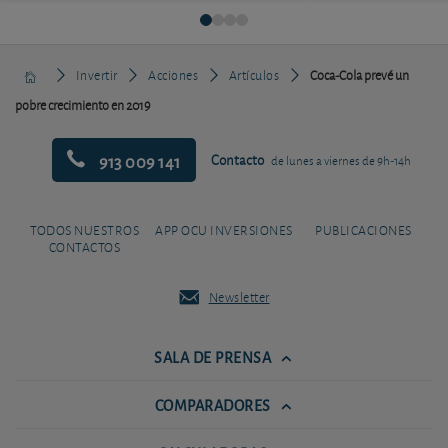
Invertir
Acciones
Artículos
Coca-Cola prevé un
pobre crecimiento en 2019
913 009 141
Contacto
de lunes a viernes de 9h-14h
TODOS NUESTROS
APP OCU INVERSIONES
PUBLICACIONES
CONTACTOS
Newsletter
SALA DE PRENSA
COMPARADORES