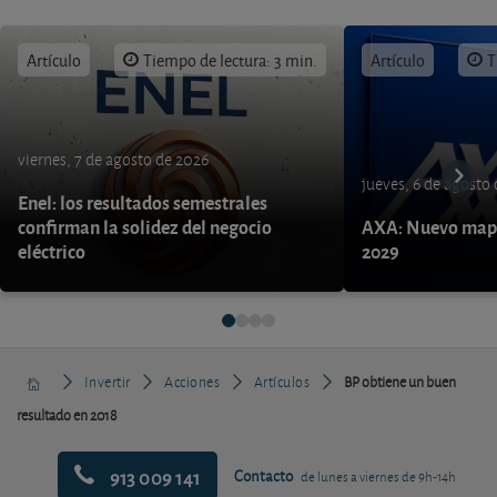
Artículo
Tiempo de lectura: 3 min.
Artículo
T
viernes, 7 de agosto de 2026
jueves, 6 de agosto
Enel: los resultados semestrales
confirman la solidez del negocio
AXA: Nuevo mapa
eléctrico
2029
Invertir
Acciones
Artículos
BP obtiene un buen
resultado en 2018
913 009 141
Contacto
de lunes a viernes de 9h-14h