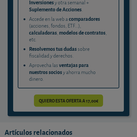
Inversiones
y otra semanal +
Suplemento de Acciones
.
comparadores
Accede en la web a
(acciones, fondos, ETF...),
calculadoras
modelos de contratos
,
,
etc.
Resolvemos tus dudas
sobre
fiscalidad y derechos.
ventajas para
Aprovecha las
nuestros socios
y ahorra mucho
dinero.
QUIERO ESTA OFERTA A 17,00€
Artículos relacionados