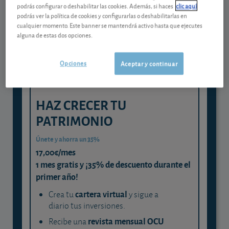
Gestiona tu dinero con visión
podrás configurar o deshabilitar las cookies. Además, si haces
clic aquí
experta
podrás ver la política de cookies y configurarlas o deshabilitarlas en
cualquier momento. Este banner se mantendrá activo hasta que ejecutes
y consigue que cada euro trabaje
alguna de estas dos opciones.
para ti
Opciones
Aceptar y continuar
HAZ CRECER TU
PATRIMONIO
Únete y ahorra un 35%
17,00€/mes
1 mes gratis y ¡35% de descuento durante el
primer año!
cartera virtual
Crea tu
y sigue a
diario tus inversiones.
revista mensual OCU
Recibe una