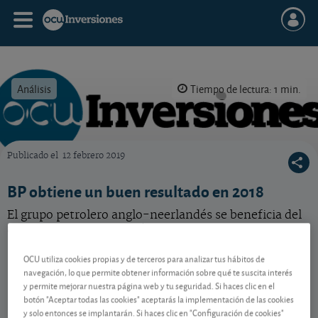
Análisis
Tiempo de lectura: 1 min.
Publicado el
12 febrero 2019
OCU Inversiones
BP obtiene un buen resultado en 2018
El grupo petrolero anglo-neerlandés se beneficia del
aumento de la producción.
OCU utiliza cookies propias y de terceros para analizar tus hábitos de
navegación, lo que permite obtener información sobre qué te suscita interés
Contenido reservado a SOCIOS
y permite mejorar nuestra página web y tu seguridad. Si haces clic en el
botón "Aceptar todas las cookies" aceptarás la implementación de las cookies
y solo entonces se implantarán. Si haces clic en "Configuración de cookies"