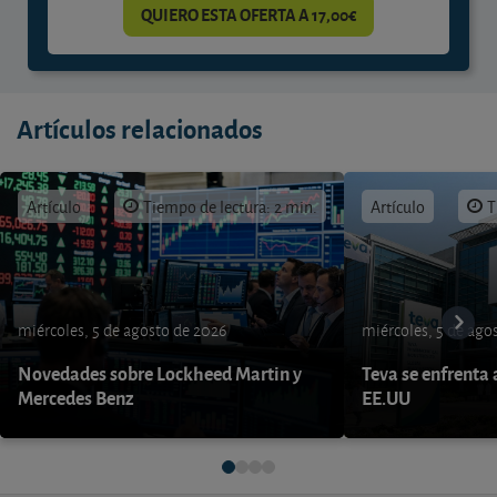
QUIERO ESTA OFERTA A 17,00€
Artículos relacionados
Artículo
Tiempo de lectura: 2 min.
Artículo
T
miércoles, 5 de agosto de 2026
miércoles, 5 de ago
Novedades sobre Lockheed Martin y
Teva se enfrenta 
Mercedes Benz
EE.UU