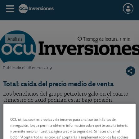
Análisis
Tiempo de lectura: 1 min.
Publicado el
18 enero 2019
OCU Inversiones
Total: caída del precio medio de venta
Los beneficios del grupo petrolero galo en el cuarto
trimestre de 2018 podrían estar bajo presión.
TotalEnergies
74,25 EUR
OCU utiliza cookies propias y de terceros para analizar tus hábitos de
FR0000120271
navegación, lo que permite obtener información sobre qué te suscita interés
0,45 EUR (0,61 %)
06/08/2026 París
y permite mejorar nuestra página web y tu seguridad. Si haces clic en el
botón "Aceptar todas las cookies" aceptarás la implementación de las cookies