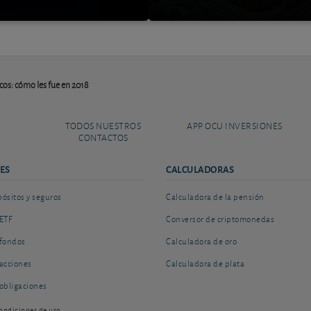
os: cómo les fue en 2018
TODOS NUESTROS
APP OCU INVERSIONES
CONTACTOS
ES
CALCULADORAS
sitos y seguros
Calculadora de la pensión
ETF
Conversor de criptomonedas
fondos
Calculadora de oro
acciones
Calculadora de plata
obligaciones
ondiciones de uso