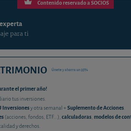
Contenido reservado a SOCIOS
 experta
aje para ti
ATRIMONIO
Únete y ahorra un 35%
urante el primer año!
diario tus inversiones.
U Inversiones
Suplemento de Acciones
y otra semanal +
.
es
calculadoras
modelos de con
(acciones, fondos, ETF...),
,
calidad y derechos.