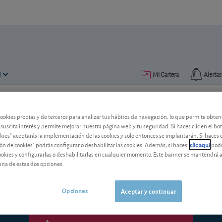
N
Mi Cartera
Alertas
Publicado el
27 diciembre 2018
lectura: 3 min.
cookies propias y de terceros para analizar tus hábitos de navegación, lo que permite obte
 suscita interés y permite mejorar nuestra página web y tu seguridad. Si haces clic en el bo
Ocho sectores económicos: c
okies" aceptarás la implementación de las cookies y solo entonces se implantarán. Si haces c
ón de cookies" podrás configurar o deshabilitar las cookies. Además, si haces
clic aquí
podr
¿Qué podemos esperar de los principale
cookies y configurarlas o deshabilitarlas en cualquier momento. Este banner se mantendrá 
Repasamos la evolución y las perspectiv
una de estas dos opciones.
Opciones
Aceptar y continuar