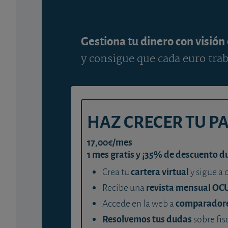
Gestiona tu dinero con visión
y consigue que cada euro trab
HAZ CRECER TU P
17,00€/mes
1 mes gratis y ¡35% de descuento d
cartera virtual
Crea tu
y sigue a 
revista mensual OC
Recibe una
comparador
Accede en la web a
Resolvemos tus dudas
sobre fis