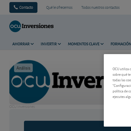
Contacto
Qué le ofrecemos
Todos nuestros contactos
AHORRAR
INVERTIR
MOMENTOS CLAVE
FORMACIÓ
Análisis
Tiempo de 
OCU utiliza 
sobre qué te
todas las co
"Configuraci
política de 
ejecutes alg
OCU Inversiones