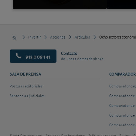
Invertir
Acciones
Artículos
Ocho sectores económic
Contacto
913 009 141
de lunes a viernes de 9h-14h
SALA DE PRENSA
COMPARADOR
Posturas editoriales
Comparador depó
Sentencias judiciales
Comparador de 
Comparador de 
Comparador de 
Comparador de 
© 2026 Ocu Inversiones
Acerca de Ocu Inversiones
Política de cookies
Privacy
C