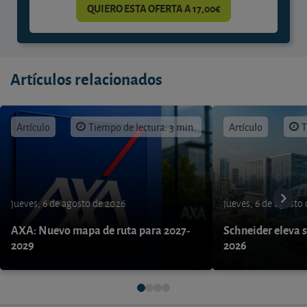
QUIERO ESTA OFERTA A 17,00€
Artículos relacionados
Artículo
Tiempo de lectura: 3 min.
Artículo
T
jueves, 6 de agosto de 2026
jueves, 6 de agosto
AXA: Nuevo mapa de ruta para 2027-
Schneider eleva s
2029
2026