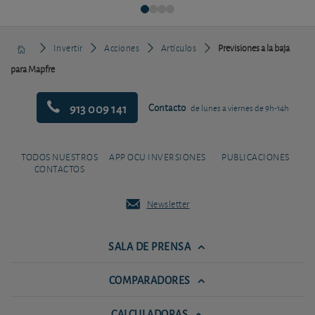
Invertir
Acciones
Artículos
Previsiones a la baja
para Mapfre
913 009 141
Contacto
de lunes a viernes de 9h-14h
TODOS NUESTROS
APP OCU INVERSIONES
PUBLICACIONES
CONTACTOS
Newsletter
SALA DE PRENSA
COMPARADORES
CALCULADORAS