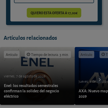
QUIERO ESTA OFERTA A 17,00€
Artículos relacionados
Artículo
Tiempo de lectura: 3 min.
Artículo
T
viernes, 7 de agosto de 2026
jueves, 6 de agosto
Enel: los resultados semestrales
confirman la solidez del negocio
AXA: Nuevo mapa
eléctrico
2029