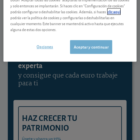
07/08/2026 Madrid
y solo entonces se implantarán. Si haces clic en "Configuración de cookies"
podrás configurar o deshabilitar las cookies. Además, si haces
clic aquí
Ver detalladamente
podrás ver la política de cookies y configurarlas o deshabilitarlas en
cualquier momento. Este banner se mantendrá activo hasta que ejecutes
alguna de estas dos opciones.
Contenido reservado a SOCIOS
Opciones
Aceptar y continuar
Gestiona tu dinero con visión
experta
y consigue que cada euro trabaje
para ti
HAZ CRECER TU
PATRIMONIO
Únete y ahorra un 35%