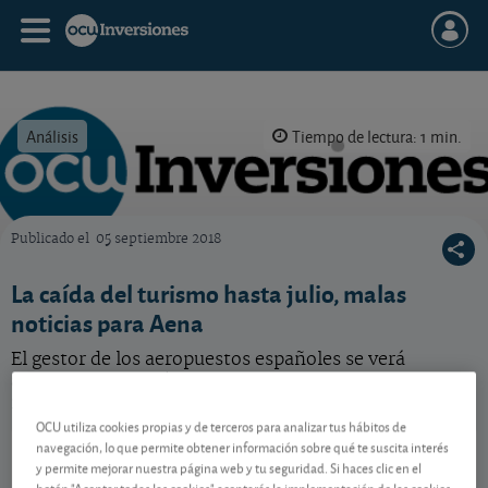
Análisis
Tiempo de lectura: 1 min.
Publicado el
05 septiembre 2018
OCU Inversiones
La caída del turismo hasta julio, malas
noticias para Aena
El gestor de los aeropuestos españoles se verá
afectado por la caída en la llegada de turistas a
nuestro país.
OCU utiliza cookies propias y de terceros para analizar tus hábitos de
Aena
26,82 EUR
navegación, lo que permite obtener información sobre qué te suscita interés
y permite mejorar nuestra página web y tu seguridad. Si haces clic en el
-
ES0105046017
botón "Aceptar todas las cookies" aceptarás la implementación de las cookies