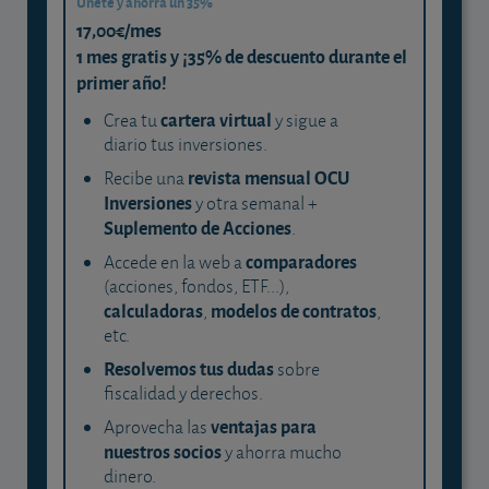
Únete y ahorra un 35%
17,00€/mes
1 mes gratis y ¡35% de descuento durante el
primer año!
cartera virtual
Crea tu
y sigue a
diario tus inversiones.
revista mensual OCU
Recibe una
Inversiones
y otra semanal +
Suplemento de Acciones
.
comparadores
Accede en la web a
(acciones, fondos, ETF...),
calculadoras
modelos de contratos
,
,
etc.
Resolvemos tus dudas
sobre
fiscalidad y derechos.
ventajas para
Aprovecha las
nuestros socios
y ahorra mucho
dinero.