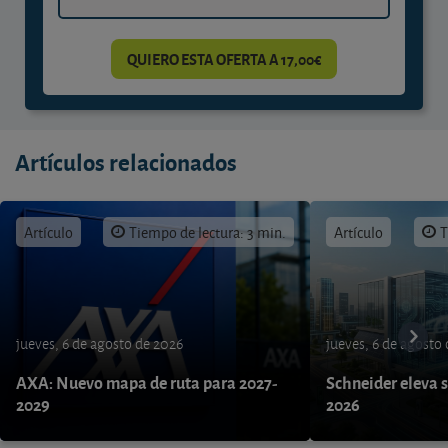
QUIERO ESTA OFERTA A 17,00€
Artículos relacionados
Artículo
Tiempo de lectura: 3 min.
Artículo
T
jueves, 6 de agosto de 2026
jueves, 6 de agosto
AXA: Nuevo mapa de ruta para 2027-
Schneider eleva s
2029
2026