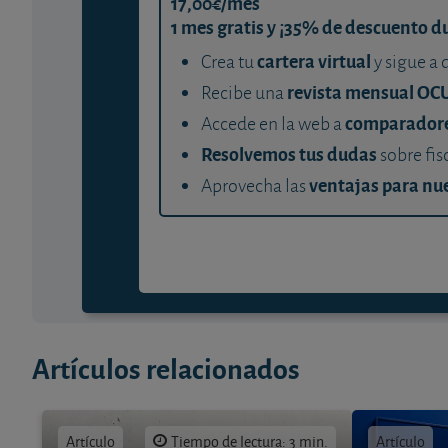
17,00€/mes
1 mes gratis y ¡35% de descuento d
cartera virtual
Crea tu
y sigue a 
revista mensual OC
Recibe una
comparador
Accede en la web a
Resolvemos tus dudas
sobre fis
ventajas para nue
Aprovecha las
Artículos relacionados
Artículo
Tiempo de lectura: 3 min.
Artículo