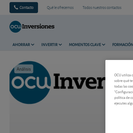
Contacto
Qué le ofrecemos
Todos nuestros contactos
AHORRAR
INVERTIR
MOMENTOS CLAVE
FORMACIÓ
Análisis
Tiempo de 
OCU utiliza 
sobre qué te
todas las co
"Configuraci
política de 
ejecutes alg