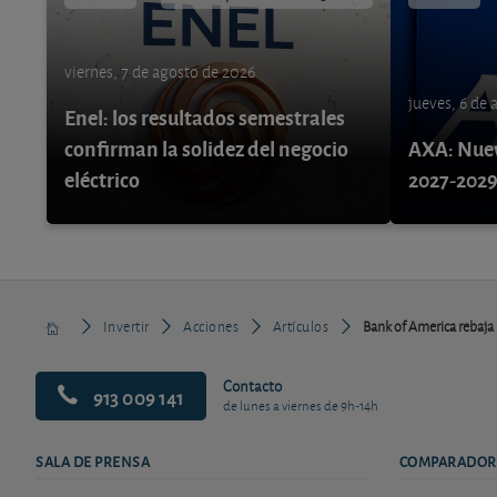
viernes, 7 de agosto de 2026
jueves, 6 de
Enel: los resultados semestrales
confirman la solidez del negocio
AXA: Nuev
eléctrico
2027-202
Invertir
Acciones
Artículos
Bank of America rebaja 
Contacto
913 009 141
de lunes a viernes de 9h-14h
SALA DE PRENSA
COMPARADOR