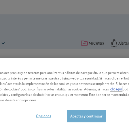
N
Mi Cartera
Alertas
Publicado el
03 septiembre 2018
lectura: 1 min.
cookies propias y de terceros para analizar tus hábitos de navegación, lo que permite obte
Bank of America rebaja la v
 suscita interés y permite mejorar nuestra página web y tu seguridad. Si haces clic en el bo
okies" aceptarás la implementación de las cookies y solo entonces se implantarán. Si haces c
La cotización de la operadora de teleco
ón de cookies" podrás configurar o deshabilitar las cookies. Además, si haces
clic aquí
podr
recomendación del banco americano.
cookies y configurarlas o deshabilitarlas en cualquier momento. Este banner se mantendrá 
una de estas dos opciones.
Vodafone
119,30 GBp
-
Group
Opciones
Aceptar y continuar
GB00BH4HKS39
06/08/2026