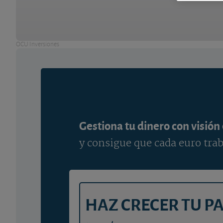
OCU Inversiones
Gestiona tu dinero con visión
y consigue que cada euro trab
HAZ CRECER TU P