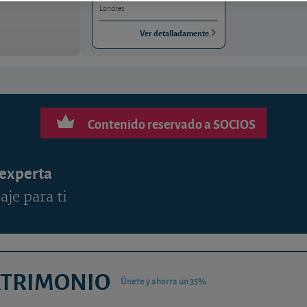
Londres
Ver detalladamente
Contenido reservado a SOCIOS
 experta
aje para ti
ATRIMONIO
Únete y ahorra un 35%