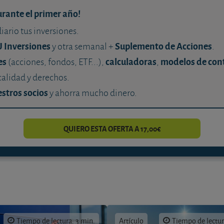
urante el primer año!
diario tus inversiones.
U Inversiones
Suplemento de Acciones
y otra semanal +
.
es
calculadoras
modelos de con
(acciones, fondos, ETF...),
,
calidad y derechos.
stros socios
y ahorra mucho dinero.
QUIERO ESTA OFERTA A 17,00€
Tiempo de lectura: 3 min.
Artículo
Tiempo de lectur