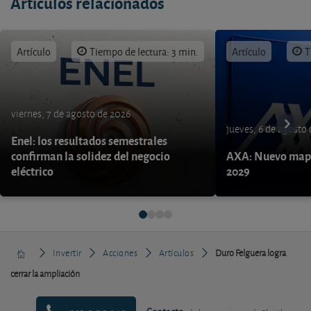
Artículos relacionados
Artículo
Tiempo de lectura: 3 min.
Artículo
T
viernes, 7 de agosto de 2026
jueves, 6 de agosto
Enel: los resultados semestrales
confirman la solidez del negocio
AXA: Nuevo mapa
eléctrico
2029
Invertir
Acciones
Artículos
Duro Felguera logra
cerrar la ampliación