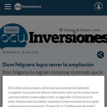
Análisis
Tiempo de lectura: 2 min.
Publicado el
25 julio 2018
OCU Inversiones
Duro Felguera logra cerrar la ampliación
Duro Felguera ha logrado encontrar inversores que le
inyecten los 81,5 millones que le faltaban para cerrar
la ampliación de capital.
OCU utiliza cookies propias y de terceros para analizar tus hábitos de
navegación, lo que permite obtener información sobre qué te suscita interés
y permite mejorar nuestra página web y tu seguridad. Si haces clic en el
Contenido reservado a SOCIOS
botón "Aceptar todas las cookies" aceptarás la implementación de las cookies
y solo entonces se implantarán. Si haces clic en "Configuración de cookies"