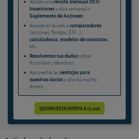
revista mensual OCU
Recibe una
Inversiones
y otra semanal +
Suplemento de Acciones
.
comparadores
Accede en la web a
(acciones, fondos, ETF...),
calculadoras
modelos de contratos
,
,
etc.
Resolvemos tus dudas
sobre
fiscalidad y derechos.
ventajas para
Aprovecha las
nuestros socios
y ahorra mucho
dinero.
QUIERO ESTA OFERTA A 17,00€