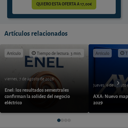
QUIERO ESTA OFERTA A 17,00€
Artículos relacionados
Artículo
Tiempo de lectura: 3 min.
Artículo
T
viernes, 7 de agosto de 2026
jueves, 6 de agosto
Enel: los resultados semestrales
confirman la solidez del negocio
AXA: Nuevo mapa
eléctrico
2029