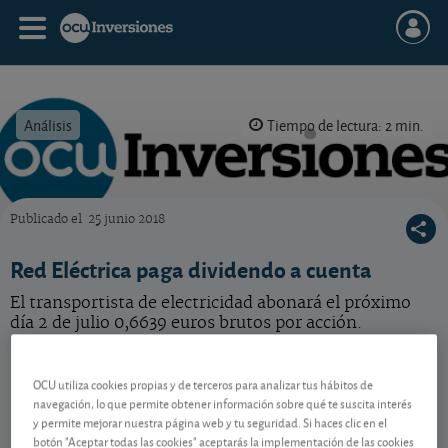
Análisis
Tiempo de lectura: 2 min.
Publicado el
25 junio 2018
OCU Inversiones
Red Eléctrica paga dividendo a cuenta
El transportista de electricidad abonará el próximo
día 2 de julio 0,6639 euros brutos por acción.
Redeia
15,47 EUR
OCU utiliza cookies propias y de terceros para analizar tus hábitos de
ES0173093024
navegación, lo que permite obtener información sobre qué te suscita interés
0,02 EUR (0,13 %)
07/08/2026 Madrid
y permite mejorar nuestra página web y tu seguridad. Si haces clic en el
botón "Aceptar todas las cookies" aceptarás la implementación de las cookies