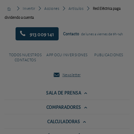
Invertir
Acciones
Artículos
Red Eléctrica paga
dividendo a cuenta
913 009 141
Contacto
de lunes a viernes de 9h-14h
TODOS NUESTROS
APP OCU INVERSIONES
PUBLICACIONES
CONTACTOS
Newsletter
SALA DE PRENSA
COMPARADORES
CALCULADORAS