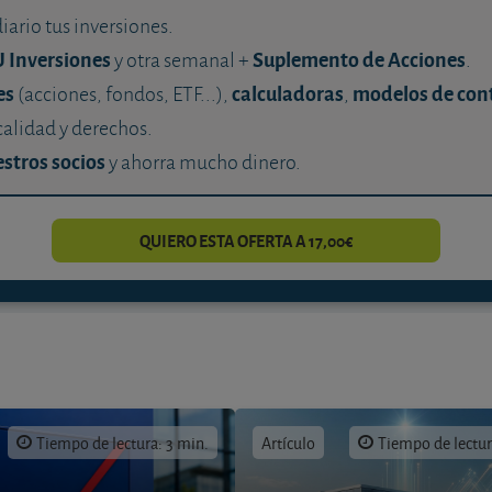
diario tus inversiones.
U Inversiones
Suplemento de Acciones
y otra semanal +
.
es
calculadoras
modelos de con
(acciones, fondos, ETF...),
,
calidad y derechos.
stros socios
y ahorra mucho dinero.
QUIERO ESTA OFERTA A 17,00€
Tiempo de lectura: 3 min.
Artículo
Tiempo de lectur