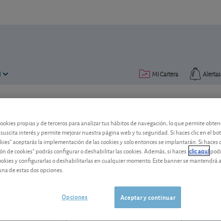
N
Mi Cartera
Alertas
Publicado el
14 junio 2018
lectura: 2 min.
cookies propias y de terceros para analizar tus hábitos de navegación, lo que permite obte
Michelin confirma objetivos
 suscita interés y permite mejorar nuestra página web y tu seguridad. Si haces clic en el bo
okies" aceptarás la implementación de las cookies y solo entonces se implantarán. Si haces c
ón de cookies" podrás configurar o deshabilitar las cookies. Además, si haces
clic aquí
podr
A pesar de la subida del precio de las m
cookies y configurarlas o deshabilitarlas en cualquier momento. Este banner se mantendrá 
neumáticos se muestra confiado de cara
una de estas dos opciones.
Michelin
34,56 EUR
FR001400AJ45
Opciones
Aceptar y continuar
0,39 EUR (1,14 %)
07/08/2026 París