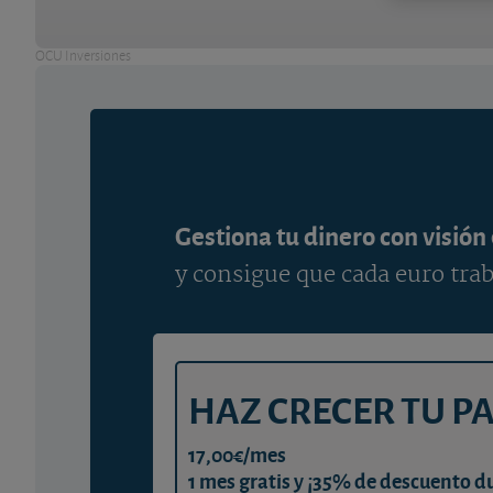
OCU Inversiones
Gestiona tu dinero con visión
y consigue que cada euro trab
HAZ CRECER TU P
17,00€/mes
1 mes gratis y ¡35% de descuento d