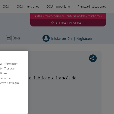
OCU
OCU Inversiones
OCU Inmobiliario
Prensa e instituciones
Análisis, recomendaciones, carteras modelo y mucho más
AHORA 1 MES GRATIS
Iniciar sesión
Regístrate
Útiles
|
ner información
tón "Aceptar
lic en
ás ver la
aterias primas, el fabricante francés de
activo hasta que
 a 2018.