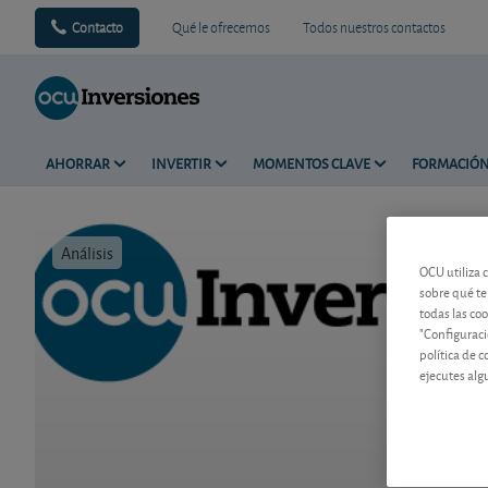
Contacto
Qué le ofrecemos
Todos nuestros contactos
AHORRAR
INVERTIR
MOMENTOS CLAVE
FORMACIÓ
Análisis
Tiempo de 
OCU utiliza 
sobre qué te
todas las co
"Configuraci
política de 
ejecutes alg