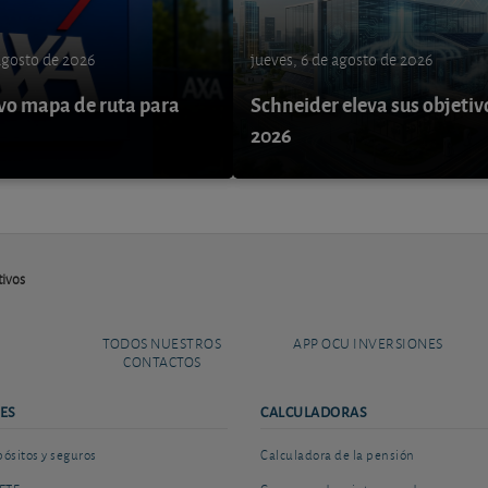
 agosto de 2026
jueves, 6 de agosto de 2026
o mapa de ruta para
Schneider eleva sus objetiv
9
2026
tivos
TODOS NUESTROS
APP OCU INVERSIONES
CONTACTOS
ES
CALCULADORAS
sitos y seguros
Calculadora de la pensión