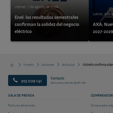
viernes, 7 de agosto de 2026
jueves, 6 de
Enel: los resultados semestrales
confirman la solidez del negocio
AXA: Nuev
eléctrico
2027-202
Invertir
Acciones
Artículos
Michelin confirma obje
Contacto
913 009 141
de lunes a viernes de 9h-14h
SALA DE PRENSA
COMPARADOR
Posturas editoriales
Comparador depó