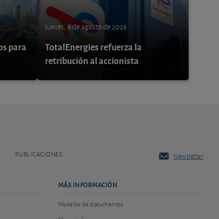
jueves, 6 de agosto de 2026
os para
TotalEnergies refuerza la
retribución al accionista
PUBLICACIONES
Newsletter
MÁS INFORMACIÓN
Modelos de documentos