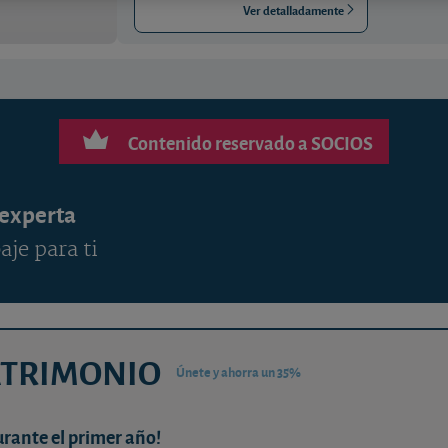
Ver detalladamente
Contenido reservado a SOCIOS
 experta
aje para ti
ATRIMONIO
Únete y ahorra un 35%
urante el primer año!