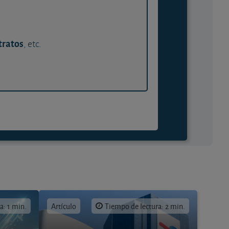
tratos
, etc.
a: 1 min.
Artículo
Tiempo de lectura: 2 min.