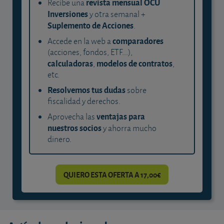
revista mensual OCU
Recibe una
Inversiones
y otra semanal +
Suplemento de Acciones
.
comparadores
Accede en la web a
(acciones, fondos, ETF...),
calculadoras
modelos de contratos
,
,
etc.
Resolvemos tus dudas
sobre
fiscalidad y derechos.
ventajas para
Aprovecha las
nuestros socios
y ahorra mucho
dinero.
QUIERO ESTA OFERTA A 17,00€