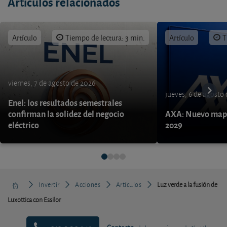
Artículos relacionados
Artículo
Tiempo de lectura: 3 min.
Artículo
T
viernes, 7 de agosto de 2026
jueves, 6 de agosto
Enel: los resultados semestrales
confirman la solidez del negocio
AXA: Nuevo mapa
eléctrico
2029
Invertir
Acciones
Artículos
Luz verde a la fusión de
Luxottica con Essilor