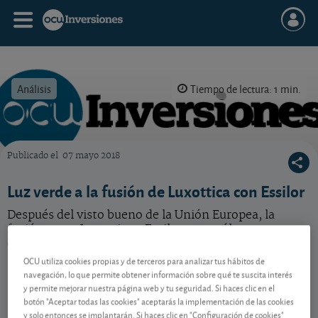
Análisis
Tiempo de lectura: 1 min.
Publicado el
07 mayo 2018
OCU Inversiones
Luz verde a la fusión de Luxottica con Essilor
Después del visto bueno de la Unión Europea, la
fusión entre Luxottica y Essilor es ya sólo una
cuestión de tiempo.
OCU utiliza cookies propias y de terceros para analizar tus hábitos de
navegación, lo que permite obtener información sobre qué te suscita interés
y permite mejorar nuestra página web y tu seguridad. Si haces clic en el
Contenido reservado a SOCIOS
botón "Aceptar todas las cookies" aceptarás la implementación de las cookies
y solo entonces se implantarán. Si haces clic en "Configuración de cookies"