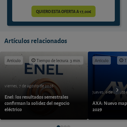
QUIERO ESTA OFERTA A 17,00€
Artículos relacionados
Artículo
Tiempo de lectura: 3 min.
Artículo
T
viernes, 7 de agosto de 2026
jueves, 6 de agosto
Enel: los resultados semestrales
confirman la solidez del negocio
AXA: Nuevo mapa
eléctrico
2029