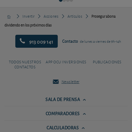
Invertir
Acciones
Artículos
Prosegur abona
dividendo en los próximos días
913 009 141
Contacto
de lunes a viernes de 9h-14h
TODOS NUESTROS
APP OCU INVERSIONES
PUBLICACIONES
CONTACTOS
Newsletter
SALA DE PRENSA
COMPARADORES
CALCULADORAS