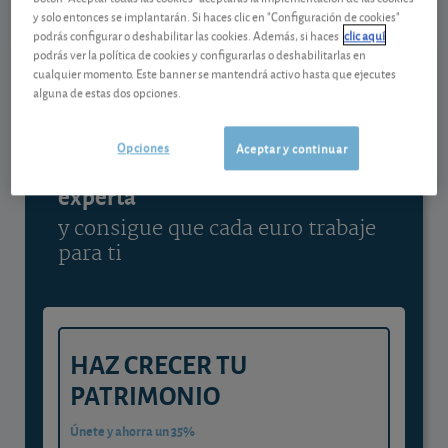
y solo entonces se implantarán. Si haces clic en "Configuración de cookies"
Ver detalladamente
podrás configurar o deshabilitar las cookies. Además, si haces
clic aquí
podrás ver la política de cookies y configurarlas o deshabilitarlas en
cualquier momento. Este banner se mantendrá activo hasta que ejecutes
alguna de estas dos opciones.
Contenido reservado a SOCIOS
Opciones
Aceptar y continuar
Gestiona tu dinero con visión
experta
y consigue que cada euro trabaje
para ti
HAZ CRECER TU
PATRIMONIO
Únete y ahorra un 35%