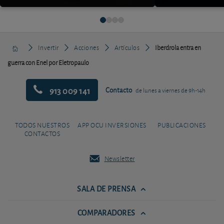
Invertir
Acciones
Artículos
Iberdrola entra en
guerra con Enel por Eletropaulo
913 009 141
Contacto
de lunes a viernes de 9h-14h
TODOS NUESTROS
APP OCU INVERSIONES
PUBLICACIONES
CONTACTOS
Newsletter
SALA DE PRENSA
COMPARADORES