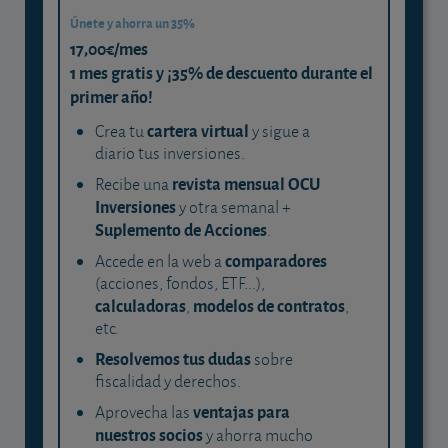
Únete y ahorra un 35%
17,00€/mes
1 mes gratis y ¡35% de descuento durante el
primer año!
cartera virtual
Crea tu
y sigue a
diario tus inversiones.
revista mensual OCU
Recibe una
Inversiones
y otra semanal +
Suplemento de Acciones
.
comparadores
Accede en la web a
(acciones, fondos, ETF...),
calculadoras
modelos de contratos
,
,
etc.
Resolvemos tus dudas
sobre
fiscalidad y derechos.
ventajas para
Aprovecha las
nuestros socios
y ahorra mucho