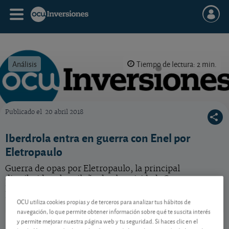
Análisis
Tiempo de lectura: 2 min.
Publicado el
20 abril 2018
OCU Inversiones
Iberdrola entra en guerra con Enel por
Eletropaulo
Guerra de opas por Eletropaulo, la principal
distribuidora brasileña de electricidad. Crecer en
Brasil nos parecería acertado siempre que se hiciera a
unos precios razonables.
OCU utiliza cookies propias y de terceros para analizar tus hábitos de
navegación, lo que permite obtener información sobre qué te suscita interés
Iberdrola
20,59 EUR
y permite mejorar nuestra página web y tu seguridad. Si haces clic en el