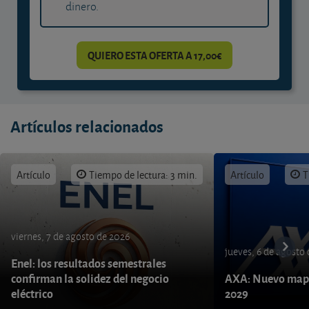
dinero.
QUIERO ESTA OFERTA A 17,00€
Artículos relacionados
Artículo
Tiempo de lectura: 3 min.
Artículo
T
viernes, 7 de agosto de 2026
jueves, 6 de agosto
Enel: los resultados semestrales
confirman la solidez del negocio
AXA: Nuevo mapa
eléctrico
2029