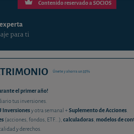
Contenido reservado a SOCIOS
 experta
aje para ti
ATRIMONIO
Únete y ahorra un 35%
urante el primer año!
diario tus inversiones.
U Inversiones
Suplemento de Acciones
y otra semanal +
.
es
calculadoras
modelos de con
(acciones, fondos, ETF...),
,
calidad y derechos.