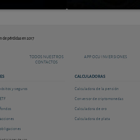
n de pérdidas en 2017
TODOS NUESTROS
APP OCU INVERSIONES
CONTACTOS
ES
CALCULADORAS
sitos y seguros
Calculadora de la pensión
ETF
Conversor de criptomonedas
fondos
Calculadora de oro
acciones
Calculadora de plata
obligaciones
ondiciones de uso