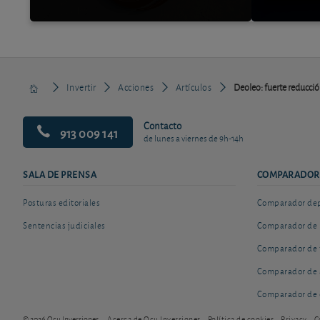
Invertir
Acciones
Artículos
Deoleo: fuerte reducció
Contacto
913 009 141
de lunes a viernes de 9h-14h
SALA DE PRENSA
COMPARADOR
Posturas editoriales
Comparador depó
Sentencias judiciales
Comparador de 
Comparador de 
Comparador de 
Comparador de 
© 2026 Ocu Inversiones
Acerca de Ocu Inversiones
Política de cookies
Privacy
C