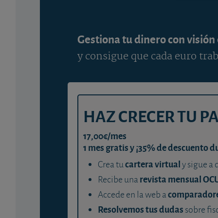
Gestiona tu dinero con visión
y consigue que cada euro trab
HAZ CRECER TU P
17,00€/mes
1 mes gratis y ¡35% de descuento d
cartera virtual
Crea tu
y sigue a 
revista mensual OC
Recibe una
comparador
Accede en la web a
Resolvemos tus dudas
sobre fis