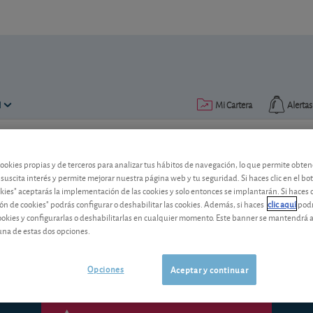
N
Mi Cartera
Alertas
Publicado el
06 abril 2018
lectura: 2 min.
cookies propias y de terceros para analizar tus hábitos de navegación, lo que permite obte
 suscita interés y permite mejorar nuestra página web y tu seguridad. Si haces clic en el bo
Deoleo: fuerte reducción de
okies" aceptarás la implementación de las cookies y solo entonces se implantarán. Si haces c
ón de cookies" podrás configurar o deshabilitar las cookies. Además, si haces
clic aquí
podr
Los precios del aceite de oliva en orige
cookies y configurarlas o deshabilitarlas en cualquier momento. Este banner se mantendrá 
beneficios de Deoleo.
una de estas dos opciones.
Opciones
Aceptar y continuar