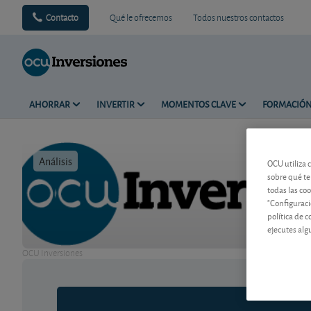
Contacto
Qué le ofrecemos
Todos nuestros contactos
AHORRAR
INVERTIR
MOMENTOS CLAVE
FORMACIÓ
Análisis
Tiempo de 
OCU utiliza 
sobre qué te
todas las co
"Configuraci
política de 
ejecutes alg
OCU Inversiones