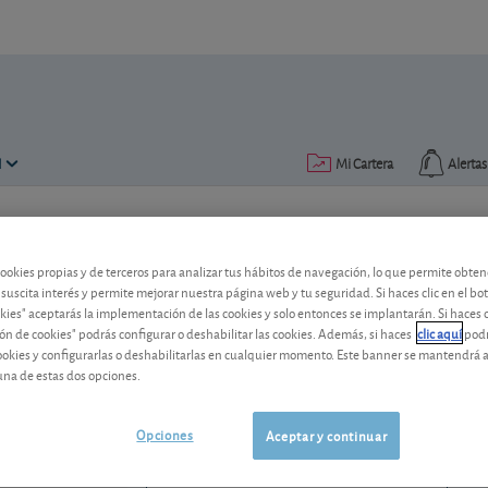
N
Mi Cartera
Alertas
Publicado el
22 marzo 2018
lectura: 2 min.
cookies propias y de terceros para analizar tus hábitos de navegación, lo que permite obte
Cambio de consejo para la 
 suscita interés y permite mejorar nuestra página web y tu seguridad. Si haces clic en el bo
okies" aceptarás la implementación de las cookies y solo entonces se implantarán. Si haces c
ón de cookies" podrás configurar o deshabilitar las cookies. Además, si haces
clic aquí
podr
La buena ejecución de la estrategia del
cookies y configurarlas o deshabilitarlas en cualquier momento. Este banner se mantendrá 
encima del sector europeo.
una de estas dos opciones.
Aegon
8,26 EUR
BMG0112X1056
Opciones
Aceptar y continuar
0,028 EUR (0,34 %)
06/08/2026 Ámsterdam