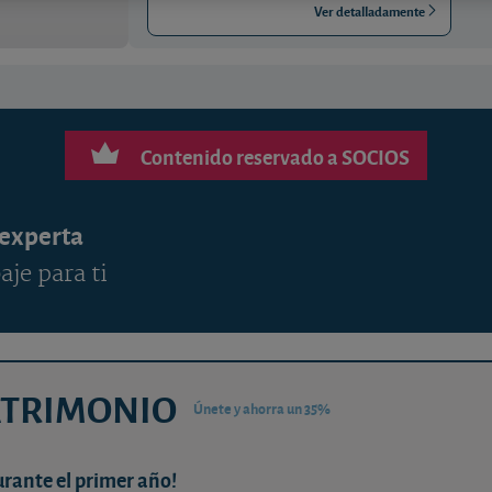
Ver detalladamente
Contenido reservado a SOCIOS
 experta
aje para ti
ATRIMONIO
Únete y ahorra un 35%
urante el primer año!