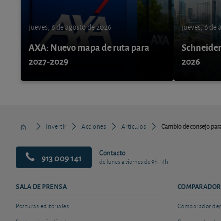
jueves, 6 de agosto de 2026
jueves, 6 de
AXA: Nuevo mapa de ruta para
Schneider 
2027-2029
2026
Invertir
Acciones
Artículos
Cambio de consejo par
Contacto
913 009 141
de lunes a viernes de 9h-14h
SALA DE PRENSA
COMPARADOR
Posturas editoriales
Comparador depó