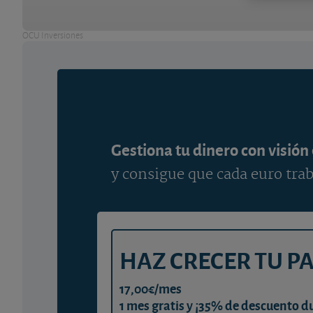
OCU Inversiones
Gestiona tu dinero con visión
y consigue que cada euro trab
HAZ CRECER TU P
17,00€/mes
1 mes gratis y ¡35% de descuento d