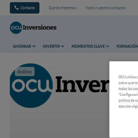
Contacto
Qué le ofrecemos
Todos nuestros contactos
AHORRAR
INVERTIR
MOMENTOS CLAVE
FORMACIÓ
Análisis
Tiempo de 
OCU utiliza 
sobre qué te
todas las co
"Configuraci
política de 
ejecutes alg