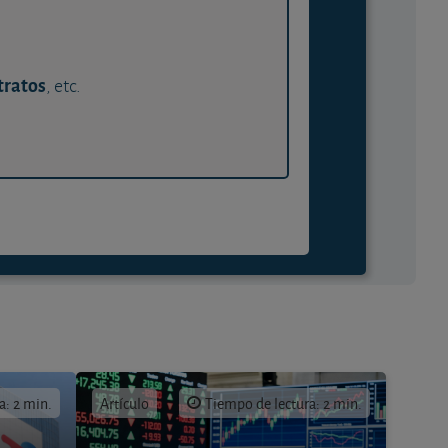
tratos
, etc.
a: 2 min.
Artículo
Tiempo de lectura: 2 min.