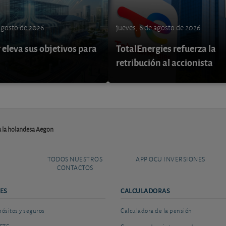
 agosto de 2026
jueves, 6 de agosto de 2026
eleva sus objetivos para
TotalEnergies refuerza la
retribución al accionista
a la holandesa Aegon
TODOS NUESTROS
APP OCU INVERSIONES
CONTACTOS
ES
CALCULADORAS
sitos y seguros
Calculadora de la pensión