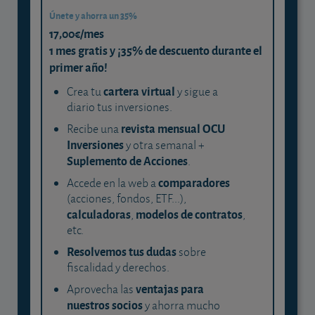
Únete y ahorra un 35%
17,00€/mes
1 mes gratis y ¡35% de descuento durante el
primer año!
cartera virtual
Crea tu
y sigue a
diario tus inversiones.
revista mensual OCU
Recibe una
Inversiones
y otra semanal +
Suplemento de Acciones
.
comparadores
Accede en la web a
(acciones, fondos, ETF...),
calculadoras
modelos de contratos
,
,
etc.
Resolvemos tus dudas
sobre
fiscalidad y derechos.
ventajas para
Aprovecha las
nuestros socios
y ahorra mucho