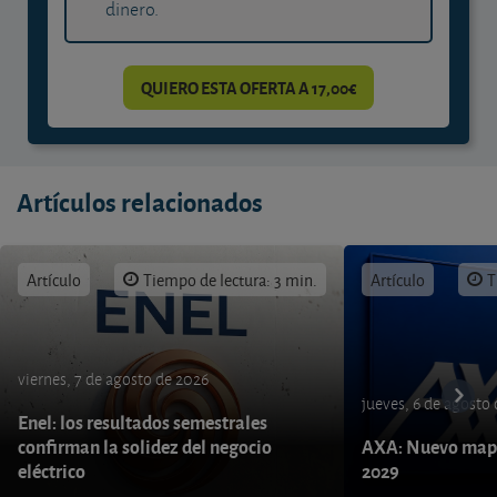
dinero.
QUIERO ESTA OFERTA A 17,00€
Artículos relacionados
Artículo
Tiempo de lectura: 3 min.
Artículo
T
viernes, 7 de agosto de 2026
jueves, 6 de agosto
Enel: los resultados semestrales
confirman la solidez del negocio
AXA: Nuevo mapa
eléctrico
2029