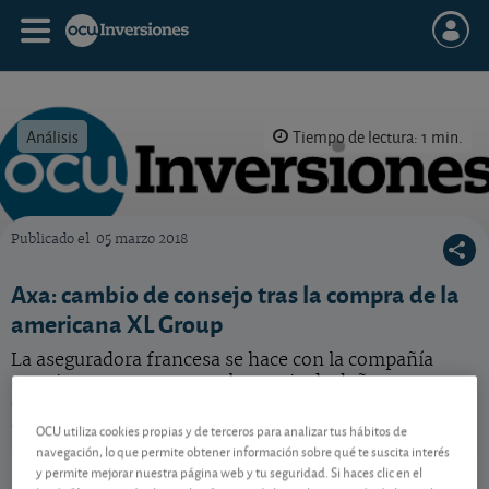
Análisis
Tiempo de lectura: 1 min.
Publicado el
05 marzo 2018
OCU Inversiones
Axa: cambio de consejo tras la compra de la
americana XL Group
La aseguradora francesa se hace con la compañía
americana, presente en el negocio de daños a
empresas, uno de los tres mercados en los que se
centra Axa.
OCU utiliza cookies propias y de terceros para analizar tus hábitos de
navegación, lo que permite obtener información sobre qué te suscita interés
Axa
45,05 EUR
y permite mejorar nuestra página web y tu seguridad. Si haces clic en el