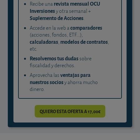
revista mensual OCU
Recibe una
Inversiones
y otra semanal +
Suplemento de Acciones
.
comparadores
Accede en la web a
(acciones, fondos, ETF...),
calculadoras
modelos de contratos
,
,
etc.
Resolvemos tus dudas
sobre
fiscalidad y derechos.
ventajas para
Aprovecha las
nuestros socios
y ahorra mucho
dinero.
QUIERO ESTA OFERTA A 17,00€