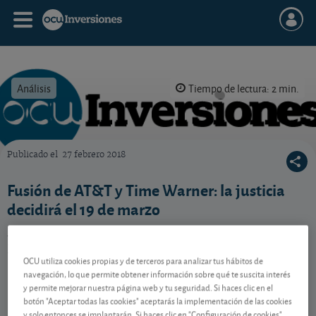
Análisis
Tiempo de lectura: 2 min.
Publicado el
27 febrero 2018
OCU Inversiones
Fusión de AT&T y Time Warner: la justicia
decidirá el 19 de marzo
Mientras tanto, los dos gigantes americanos
presentan unas sólidas cuentas por separado.
OCU utiliza cookies propias y de terceros para analizar tus hábitos de
navegación, lo que permite obtener información sobre qué te suscita interés
y permite mejorar nuestra página web y tu seguridad. Si haces clic en el
Contenido reservado a SOCIOS
botón "Aceptar todas las cookies" aceptarás la implementación de las cookies
y solo entonces se implantarán. Si haces clic en "Configuración de cookies"