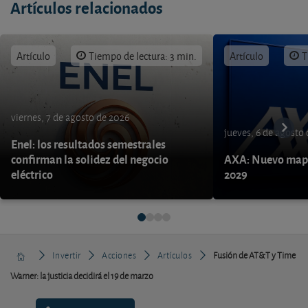
Artículos relacionados
Artículo
Tiempo de lectura: 3 min.
Artículo
T
viernes, 7 de agosto de 2026
jueves, 6 de agosto
Enel: los resultados semestrales
confirman la solidez del negocio
AXA: Nuevo mapa
eléctrico
2029
Invertir
Acciones
Artículos
Fusión de AT&T y Time
Warner: la justicia decidirá el 19 de marzo