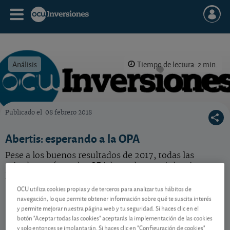
Análisis
Tiempo de lectura: 2 min.
Publicado el
08 febrero 2018
OCU Inversiones
Abertis: esperando a la OPA
Pese a los buenos resultados de 2017, todas las
miradas están en las OPA lanzadas por Atlantia y
Hochtief sobre Abertis.
OCU utiliza cookies propias y de terceros para analizar tus hábitos de
navegación, lo que permite obtener información sobre qué te suscita interés
y permite mejorar nuestra página web y tu seguridad. Si haces clic en el
Contenido reservado a SOCIOS
botón "Aceptar todas las cookies" aceptarás la implementación de las cookies
y solo entonces se implantarán. Si haces clic en "Configuración de cookies"