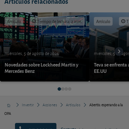
Artículos relacionados
Artículo
Tiempo de lectura: 2 min.
Artículo
T
miércoles, 5 de agosto de 2026
miércoles, 5 de ago
Novedades sobre Lockheed Martin y
Teva se enfrenta 
Mercedes Benz
EE.UU
Invertir
Acciones
Artículos
Abertis: esperando a la
OPA