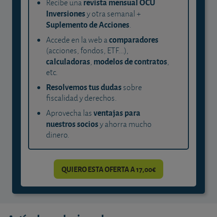
revista mensual OCU
Recibe una
Inversiones
y otra semanal +
Suplemento de Acciones
.
comparadores
Accede en la web a
(acciones, fondos, ETF...),
calculadoras
modelos de contratos
,
,
etc.
Resolvemos tus dudas
sobre
fiscalidad y derechos.
ventajas para
Aprovecha las
nuestros socios
y ahorra mucho
dinero.
QUIERO ESTA OFERTA A 17,00€