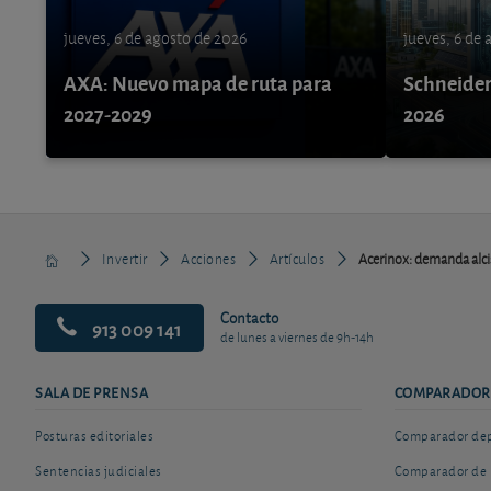
jueves, 6 de agosto de 2026
jueves, 6 de
AXA: Nuevo mapa de ruta para
Schneider 
2027-2029
2026
Invertir
Acciones
Artículos
Acerinox: demanda alci
Contacto
913 009 141
de lunes a viernes de 9h-14h
SALA DE PRENSA
COMPARADOR
Posturas editoriales
Comparador depó
Sentencias judiciales
Comparador de 