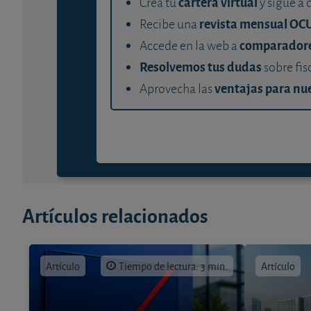
cartera virtual
Crea tu
y sigue a 
revista mensual OC
Recibe una
comparador
Accede en la web a
Resolvemos tus dudas
sobre fis
ventajas para nue
Aprovecha las
Artículos relacionados
Artículo
Tiempo de lectura: 3 min.
Artículo