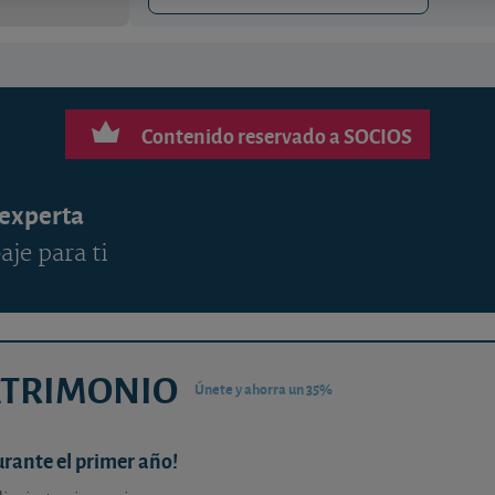
Contenido reservado a SOCIOS
 experta
aje para ti
ATRIMONIO
Únete y ahorra un 35%
urante el primer año!