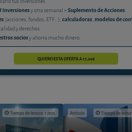
diario tus inversiones.
U Inversiones
Suplemento de Acciones
y otra semanal +
.
es
calculadoras
modelos de con
(acciones, fondos, ETF...),
,
calidad y derechos.
stros socios
y ahorra mucho dinero.
QUIERO ESTA OFERTA A 17,00€
Tiempo de lectura: 1 min.
Artículo
Tiempo de lectur