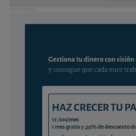
OCU Inversiones
Gestiona tu dinero con visión
y consigue que cada euro trab
HAZ CRECER TU P
17,00€/mes
1 mes gratis y ¡35% de descuento d