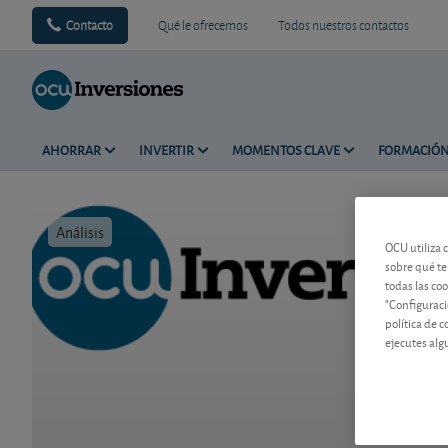
Contacto
Qué le ofrecemos
Todos nuestros contactos
AHORRAR
INVERTIR
MOMENTOS CLAVE
FORMACIÓ
Análisis
Tiempo de 
OCU utiliza 
sobre qué te
todas las co
"Configuraci
política de 
ejecutes alg