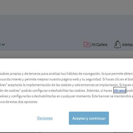
N
Mi Cartera
Alertas
Publicado el
12 enero 2018
lectura: 2 min.
cookies propias y de terceros para analizar tus hábitos de navegación, lo que permite obte
Acerinox: demanda alcista e
 suscita interés y permite mejorar nuestra página web y tu seguridad. Si haces clic en el bo
okies" aceptarás la implementación de las cookies y solo entonces se implantarán. Si haces c
ón de cookies" podrás configurar o deshabilitar las cookies. Además, si haces
clic aquí
podr
¿Será capaz la cotización del fabricante
cookies y configurarlas o deshabilitarlas en cualquier momento. Este banner se mantendrá 
una de estas dos opciones.
Acerinox
18,22 EUR
ES0132105018
-0,26 EUR (-1,41 %)
Opciones
Aceptar y continuar
06/08/2026 Madrid
Ver detalladamente