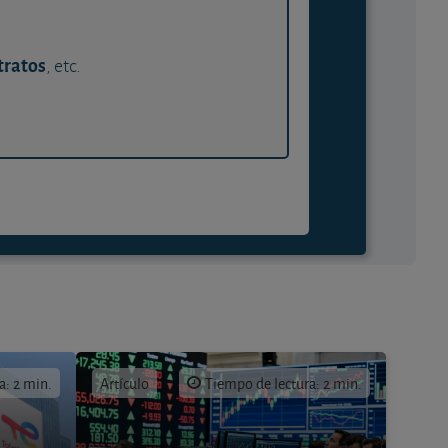
tratos
, etc.
a: 2 min.
Artículo
Tiempo de lectura: 2 min.