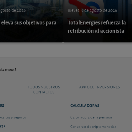
 agosto de 2026
jueves, 6 de agosto de 2026
eleva sus objetivos para
TotalEnergies refuerza la
retribución al accionista
sta en 2018
TODOS NUESTROS
APP OCU INVERSIONES
CONTACTOS
ES
CALCULADORAS
sitos y seguros
Calculadora de la pensión
ETF
Conversor de criptomonedas