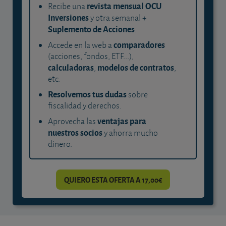
revista mensual OCU
Recibe una
Inversiones
y otra semanal +
Suplemento de Acciones
.
comparadores
Accede en la web a
(acciones, fondos, ETF...),
calculadoras
modelos de contratos
,
,
etc.
Resolvemos tus dudas
sobre
fiscalidad y derechos.
ventajas para
Aprovecha las
nuestros socios
y ahorra mucho
dinero.
QUIERO ESTA OFERTA A 17,00€