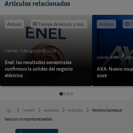
Artículos relacionados
Artículo
Tiempo de lectura: 3 min.
Artículo
T
viernes, 7 de agosto de 2026
jueves, 6 de agosto
Enel: los resultados semestrales
confirman la solidez del negocio
AXA: Nuevo mapa
eléctrico
2029
Invertir
Acciones
Artículos
Siemens Gamesa se
hace con un importante pedido