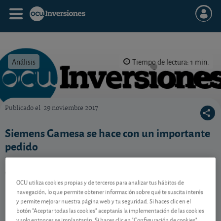
Análisis
Tiempo de lectura: 1 min.
Publicado el
29 noviembre 2017
OCU Inversiones
Siemens Gamesa se hace con un importante
pedido
La cotización del especialista en energía eólica rebota
en las últimas sesiones.
OCU utiliza cookies propias y de terceros para analizar tus hábitos de
navegación, lo que permite obtener información sobre qué te suscita interés
y permite mejorar nuestra página web y tu seguridad. Si haces clic en el
Contenido reservado a SOCIOS
botón "Aceptar todas las cookies" aceptarás la implementación de las cookies
y solo entonces se implantarán. Si haces clic en "Configuración de cookies"