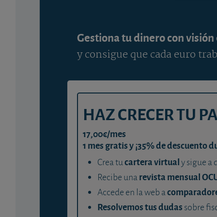
Gestiona tu dinero con visión
y consigue que cada euro trab
HAZ CRECER TU P
17,00€/mes
1 mes gratis y ¡35% de descuento d
cartera virtual
Crea tu
y sigue a 
revista mensual OC
Recibe una
comparador
Accede en la web a
Resolvemos tus dudas
sobre fis