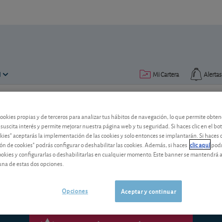
N
Mi Cartera
Alertas
Publicado el
10 noviembre 2017
lectura: 1 min.
cookies propias y de terceros para analizar tus hábitos de navegación, lo que permite obte
 suscita interés y permite mejorar nuestra página web y tu seguridad. Si haces clic en el bo
Posiciones cortas: qué accion
okies" aceptarás la implementación de las cookies y solo entonces se implantarán. Si haces c
ón de cookies" podrás configurar o deshabilitar las cookies. Además, si haces
clic aquí
podr
cookies y configurarlas o deshabilitarlas en cualquier momento. Este banner se mantendrá 
¿Qué pieza se quieren cobrar ahora los
una de estas dos opciones.
Opciones
Aceptar y continuar