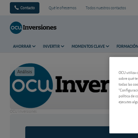
Contacto
Qué le ofrecemos
Todos nuestros contactos
AHORRAR
INVERTIR
MOMENTOS CLAVE
FORMACIÓ
Análisis
Tiempo de 
OCU utiliza 
sobre qué te
todas las co
"Configuraci
política de 
ejecutes alg
OCU Inversiones