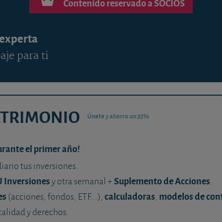
Contenido reservado a SOCIOS
 experta
aje para ti
ATRIMONIO
Únete y ahorra un 35%
urante el primer año!
diario tus inversiones.
U Inversiones
Suplemento de Acciones
y otra semanal +
.
es
calculadoras
modelos de con
(acciones, fondos, ETF...),
,
calidad y derechos.