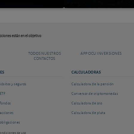
cciones están en el objetivo
TODOS NUESTROS
APP OCU INVERSIONES
CONTACTOS
ES
CALCULADORAS
sitos y seguros
Calculadora de la pensión
ETF
Conversor de criptomonedas
fondos
Calculadora de oro
acciones
Calculadora de plata
obligaciones
ondiciones de uso