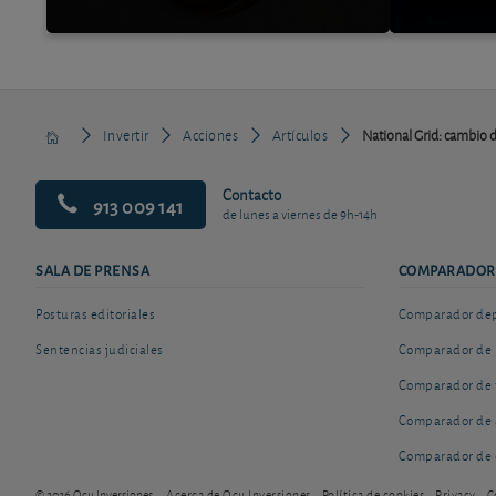
Invertir
Acciones
Artículos
National Grid: cambio 
Contacto
913 009 141
de lunes a viernes de 9h-14h
SALA DE PRENSA
COMPARADOR
Posturas editoriales
Comparador depó
Sentencias judiciales
Comparador de 
Comparador de 
Comparador de 
Comparador de 
© 2026 Ocu Inversiones
Acerca de Ocu Inversiones
Política de cookies
Privacy
C