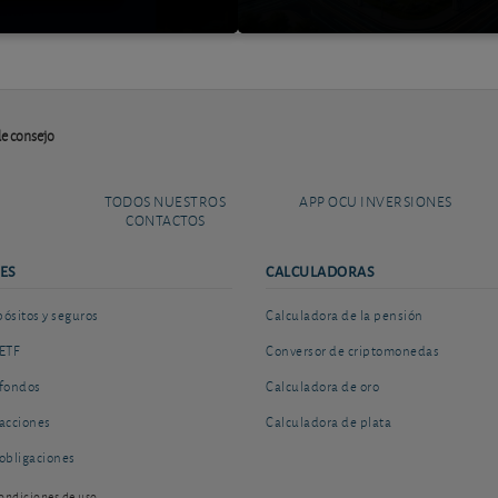
de consejo
TODOS NUESTROS
APP OCU INVERSIONES
CONTACTOS
ES
CALCULADORAS
sitos y seguros
Calculadora de la pensión
ETF
Conversor de criptomonedas
fondos
Calculadora de oro
acciones
Calculadora de plata
obligaciones
ondiciones de uso