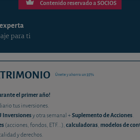
Contenido reservado a SOCIOS
 experta
aje para ti
ATRIMONIO
Únete y ahorra un 35%
urante el primer año!
diario tus inversiones.
U Inversiones
Suplemento de Acciones
y otra semanal +
.
es
calculadoras
modelos de con
(acciones, fondos, ETF...),
,
calidad y derechos.