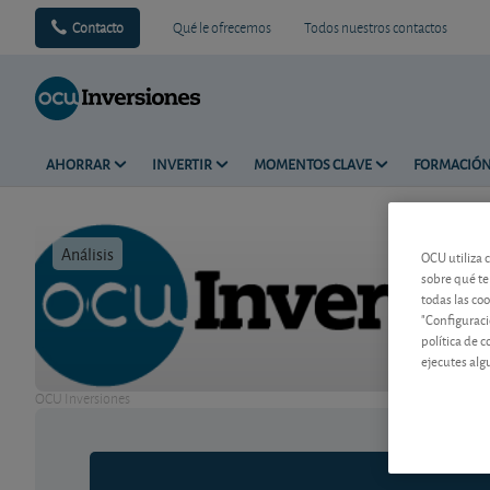
Contacto
Qué le ofrecemos
Todos nuestros contactos
AHORRAR
INVERTIR
MOMENTOS CLAVE
FORMACIÓ
Análisis
Tiempo de 
OCU utiliza 
sobre qué te
todas las co
"Configuraci
política de 
ejecutes alg
OCU Inversiones