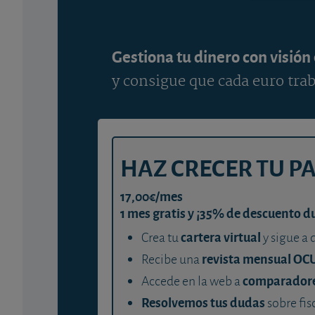
Gestiona tu dinero con visión
y consigue que cada euro trab
HAZ CRECER TU P
17,00€/mes
1 mes gratis y ¡35% de descuento d
cartera virtual
Crea tu
y sigue a 
revista mensual OC
Recibe una
comparador
Accede en la web a
Resolvemos tus dudas
sobre fis