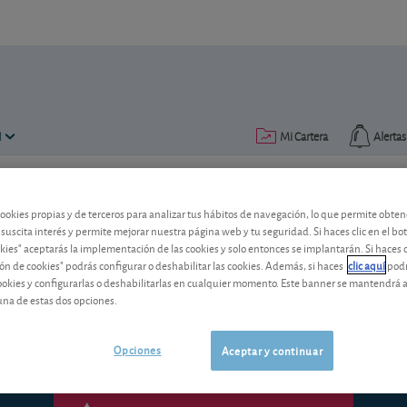
N
Mi Cartera
Alertas
Publicado el
23 noviembre 2017
lectura: 2 min.
cookies propias y de terceros para analizar tus hábitos de navegación, lo que permite obte
 suscita interés y permite mejorar nuestra página web y tu seguridad. Si haces clic en el bo
National Grid: cambio de co
okies" aceptarás la implementación de las cookies y solo entonces se implantarán. Si haces c
ón de cookies" podrás configurar o deshabilitar las cookies. Además, si haces
clic aquí
podr
La eléctrica británica se caracteriza p
cookies y configurarlas o deshabilitarlas en cualquier momento. Este banner se mantendrá 
de los resultados.
una de estas dos opciones.
Opciones
Aceptar y continuar