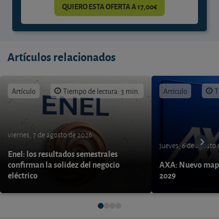
QUIERO ESTA OFERTA A 17,00€
Artículos relacionados
Artículo
Tiempo de lectura: 3 min.
Artículo
T
viernes, 7 de agosto de 2026
jueves, 6 de agosto
Enel: los resultados semestrales
confirman la solidez del negocio
AXA: Nuevo mapa
eléctrico
2029