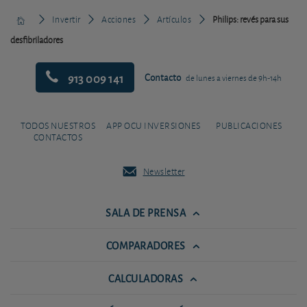
Invertir
Acciones
Artículos
Philips: revés para sus
desfibriladores
913 009 141
Contacto
de lunes a viernes de 9h-14h
TODOS NUESTROS
APP OCU INVERSIONES
PUBLICACIONES
CONTACTOS
Newsletter
SALA DE PRENSA
COMPARADORES
CALCULADORAS