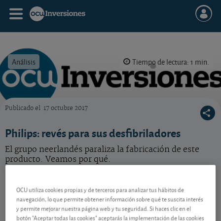
Análisis
Tiempo de lectura: 1 min.
Publicado el
17 octubre 2017
OCU Inversiones
Philips: revés para sus desfibriladores
El grupo neerlandés paraliza la fabricación de este
producto. Veamos por qué.
Philips
23,13 EUR
OCU utiliza cookies propias y de terceros para analizar tus hábitos de
NL0000009538
navegación, lo que permite obtener información sobre qué te suscita interés
0,16 EUR (0,70 %)
07/08/2026 Ámsterdam
y permite mejorar nuestra página web y tu seguridad. Si haces clic en el
botón "Aceptar todas las cookies" aceptarás la implementación de las cookies