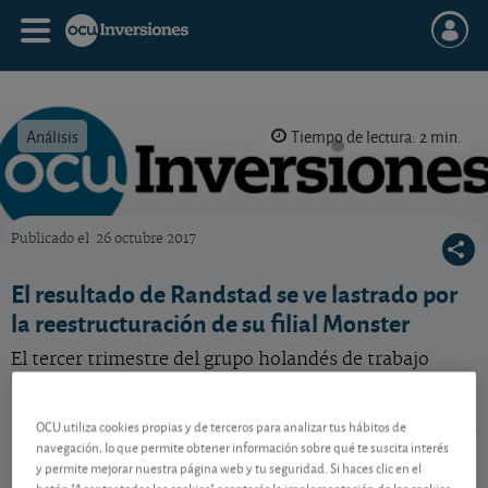
Análisis
Tiempo de lectura: 2 min.
Publicado el
26 octubre 2017
OCU Inversiones
El resultado de Randstad se ve lastrado por
la reestructuración de su filial Monster
El tercer trimestre del grupo holandés de trabajo
temporal está en línea con las expectativas del
mercado.
OCU utiliza cookies propias y de terceros para analizar tus hábitos de
Randstad
38,85 EUR
navegación, lo que permite obtener información sobre qué te suscita interés
y permite mejorar nuestra página web y tu seguridad. Si haces clic en el
NL0000379121