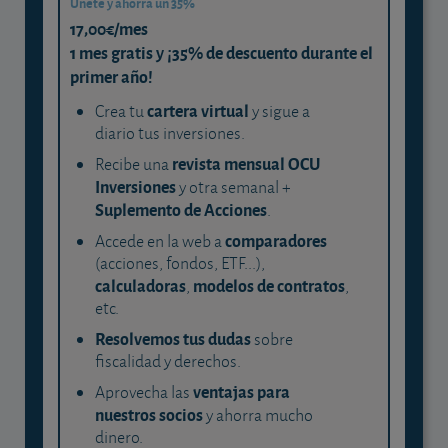
Únete y ahorra un 35%
17,00€/mes
1 mes gratis y ¡35% de descuento durante el
primer año!
cartera virtual
Crea tu
y sigue a
diario tus inversiones.
revista mensual OCU
Recibe una
Inversiones
y otra semanal +
Suplemento de Acciones
.
comparadores
Accede en la web a
(acciones, fondos, ETF...),
calculadoras
modelos de contratos
,
,
etc.
Resolvemos tus dudas
sobre
fiscalidad y derechos.
ventajas para
Aprovecha las
nuestros socios
y ahorra mucho
dinero.