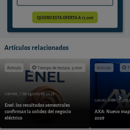
QUIERO ESTA OFERTA A 17,00€
Artículos relacionados
Artículo
Tiempo de lectura: 3 min.
Artículo
T
viernes, 7 de agosto de 2026
jueves, 6 de agosto
Enel: los resultados semestrales
confirman la solidez del negocio
AXA: Nuevo mapa
eléctrico
2029