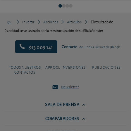
Invertir
Acciones
Artículos
El resultado de
Randstad se ve lastrado por la reestructuración de su filial Monster
913 009 141
Contacto
de lunes a viernes de 9h-14h
TODOS NUESTROS
APP OCU INVERSIONES
PUBLICACIONES
CONTACTOS
Newsletter
SALA DE PRENSA
COMPARADORES