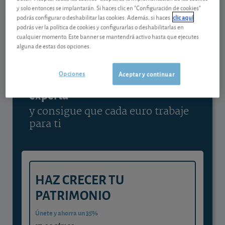
y solo entonces se implantarán. Si haces clic en "Configuración de cookies"
Ver detalladamente
podrás configurar o deshabilitar las cookies. Además, si haces
clic aquí
podrás ver la política de cookies y configurarlas o deshabilitarlas en
cualquier momento. Este banner se mantendrá activo hasta que ejecutes
alguna de estas dos opciones.
Contenido reservado a SOCIOS
Opciones
Aceptar y continuar
Gestiona tu dinero con visión
experta
y consigue que cada euro trabaje
para ti
HAZ CRECER TU
PATRIMONIO
Únete y ahorra un 35%