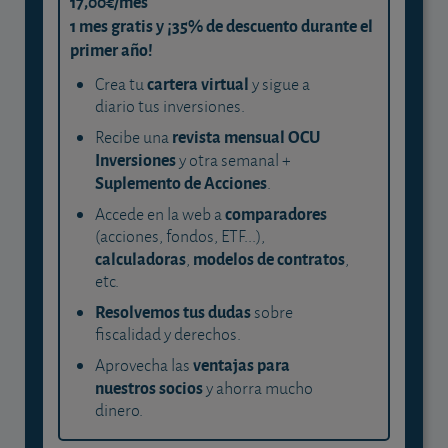
17,00€/mes
1 mes gratis y ¡35% de descuento durante el
primer año!
cartera virtual
Crea tu
y sigue a
diario tus inversiones.
revista mensual OCU
Recibe una
Inversiones
y otra semanal +
Suplemento de Acciones
.
comparadores
Accede en la web a
(acciones, fondos, ETF...),
calculadoras
modelos de contratos
,
,
etc.
Resolvemos tus dudas
sobre
fiscalidad y derechos.
ventajas para
Aprovecha las
nuestros socios
y ahorra mucho
dinero.