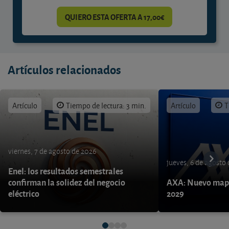
QUIERO ESTA OFERTA A 17,00€
Artículos relacionados
Artículo
Tiempo de lectura: 3 min.
Artículo
T
viernes, 7 de agosto de 2026
jueves, 6 de agosto
Enel: los resultados semestrales
confirman la solidez del negocio
AXA: Nuevo mapa
eléctrico
2029