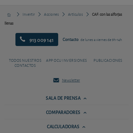
Invertir
Acciones
Artículos
CAF: con las alforjas
llenas
913 009 141
Contacto
de lunes a viernes de 9h-14h
TODOS NUESTROS
APP OCU INVERSIONES
PUBLICACIONES
CONTACTOS
Newsletter
SALA DE PRENSA
COMPARADORES
CALCULADORAS