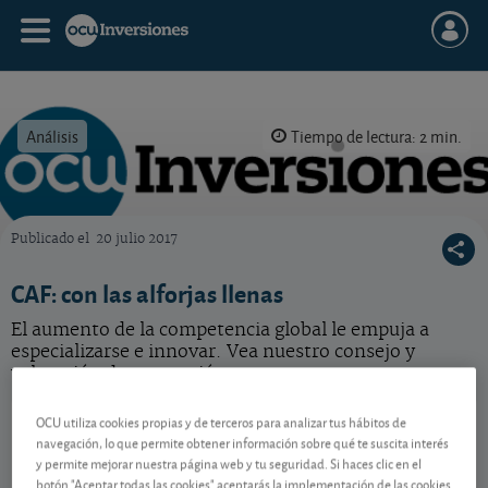
Análisis
Tiempo de lectura: 2 min.
Publicado el
20 julio 2017
OCU Inversiones
CAF: con las alforjas llenas
El aumento de la competencia global le empuja a
especializarse e innovar. Vea nuestro consejo y
valoración de esta acción.
CAF
66,90 EUR
OCU utiliza cookies propias y de terceros para analizar tus hábitos de
navegación, lo que permite obtener información sobre qué te suscita interés
ES0121975009
y permite mejorar nuestra página web y tu seguridad. Si haces clic en el
-1,5 EUR (-2,19 %)
07/08/2026 Madrid
botón "Aceptar todas las cookies" aceptarás la implementación de las cookies