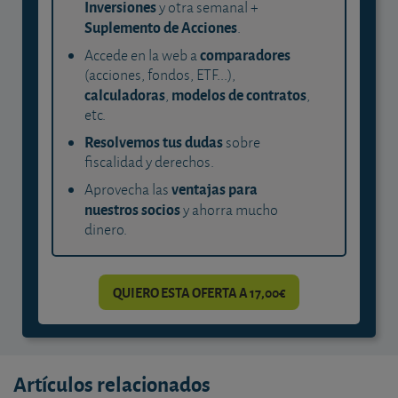
Inversiones
y otra semanal +
Suplemento de Acciones
.
comparadores
Accede en la web a
(acciones, fondos, ETF...),
calculadoras
modelos de contratos
,
,
etc.
Resolvemos tus dudas
sobre
fiscalidad y derechos.
ventajas para
Aprovecha las
nuestros socios
y ahorra mucho
dinero.
QUIERO ESTA OFERTA A 17,00€
Artículos relacionados