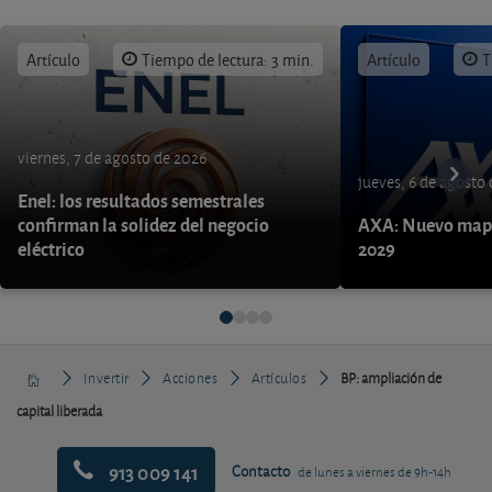
Artículo
Tiempo de lectura: 3 min.
Artículo
T
viernes, 7 de agosto de 2026
jueves, 6 de agosto
Enel: los resultados semestrales
confirman la solidez del negocio
AXA: Nuevo mapa
eléctrico
2029
Invertir
Acciones
Artículos
BP: ampliación de
capital liberada
913 009 141
Contacto
de lunes a viernes de 9h-14h