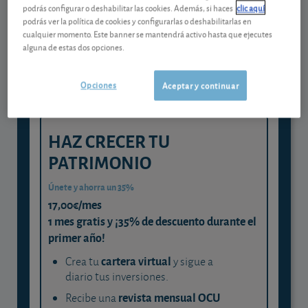
Gestiona tu dinero con visión
podrás configurar o deshabilitar las cookies. Además, si haces
clic aquí
experta
podrás ver la política de cookies y configurarlas o deshabilitarlas en
cualquier momento. Este banner se mantendrá activo hasta que ejecutes
y consigue que cada euro trabaje
alguna de estas dos opciones.
para ti
Opciones
Aceptar y continuar
HAZ CRECER TU
PATRIMONIO
Únete y ahorra un 35%
17,00€/mes
1 mes gratis y ¡35% de descuento durante el
primer año!
cartera virtual
Crea tu
y sigue a
diario tus inversiones.
revista mensual OCU
Recibe una