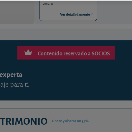
Londres
Ver detalladamente
Contenido reservado a SOCIOS
 experta
aje para ti
ATRIMONIO
Únete y ahorra un 35%