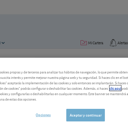
N
Mi Cartera
Alertas
Publicado el
03 febrero 2017
lectura: 1 min.
cookies propias y de terceros para analizar tus hábitos de navegación, lo que permite obte
Vodafone Group: rebaja sus 
 suscita interés y permite mejorar nuestra página web y tu seguridad. Si haces clic en el bo
okies" aceptarás la implementación de las cookies y solo entonces se implantarán. Si haces c
¿A qué se debe esta rebaja de las previs
ón de cookies" podrás configurar o deshabilitar las cookies. Además, si haces
clic aquí
podr
telecomunicaciones?
cookies y configurarlas o deshabilitarlas en cualquier momento. Este banner se mantendrá 
una de estas dos opciones.
Vodafone
119,30 GBp
-
Group
Opciones
Aceptar y continuar
GB00BH4HKS39
06/08/2026