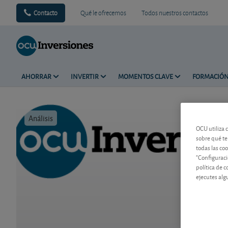
Contacto
Qué le ofrecemos
Todos nuestros contactos
AHORRAR
INVERTIR
MOMENTOS CLAVE
FORMACIÓ
Análisis
Tiempo de 
OCU utiliza 
sobre qué te
todas las co
"Configuraci
política de 
ejecutes alg