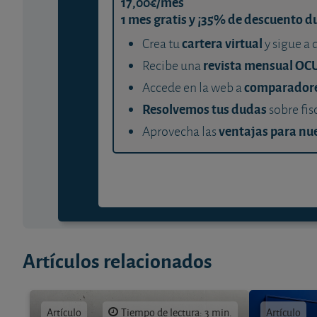
17,00€/mes
1 mes gratis y ¡35% de descuento d
cartera virtual
Crea tu
y sigue a 
revista mensual OC
Recibe una
comparador
Accede en la web a
Resolvemos tus dudas
sobre fis
ventajas para nue
Aprovecha las
Artículos relacionados
Artículo
Tiempo de lectura: 3 min.
Artículo