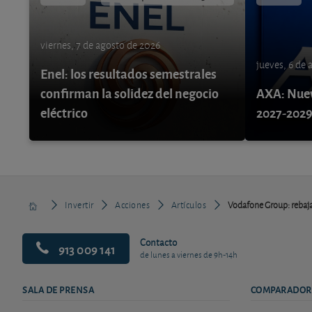
viernes, 7 de agosto de 2026
jueves, 6 de
Enel: los resultados semestrales
confirman la solidez del negocio
AXA: Nuev
eléctrico
2027-202
Invertir
Acciones
Artículos
Vodafone Group: rebaja
Contacto
913 009 141
de lunes a viernes de 9h-14h
SALA DE PRENSA
COMPARADOR