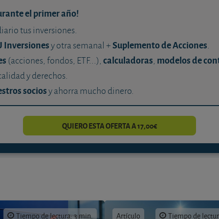
urante el primer año!
diario tus inversiones.
U Inversiones
Suplemento de Acciones
y otra semanal +
.
es
calculadoras
modelos de con
(acciones, fondos, ETF...),
,
calidad y derechos.
stros socios
y ahorra mucho dinero.
QUIERO ESTA OFERTA A 17,00€
Tiempo de lectura: 3 min.
Artículo
Tiempo de lectur