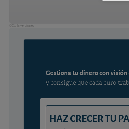
OCU Inversiones
Gestiona tu dinero con visión
y consigue que cada euro trab
HAZ CRECER TU P