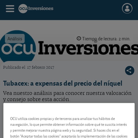
Análisis
Tiempo de lectura: 2 min.
Publicado el
17 febrero 2017
OCU Inversiones
Tubacex: a expensas del precio del níquel
Vea nuestro análisis para conocer nuestra valoración
y consejo sobre esta acción.
Tubacex
3,035 EUR
OCU utiliza cookies propias y de terceros para analizar tus hábitos de
ES0132945017
navegación, lo que permite obtener información sobre qué te suscita interés
-0,01 EUR (-0,33 %)
06/08/2026 Madrid
y permite mejorar nuestra página web y tu seguridad. Si haces clic en el
botón "Aceptar todas las cookies" aceptarás la implementación de las cookies