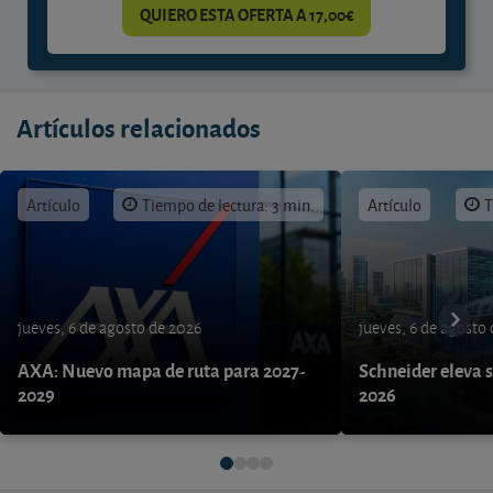
QUIERO ESTA OFERTA A 17,00€
Artículos relacionados
Artículo
Tiempo de lectura: 3 min.
Artículo
T
jueves, 6 de agosto de 2026
jueves, 6 de agosto
AXA: Nuevo mapa de ruta para 2027-
Schneider eleva s
2029
2026