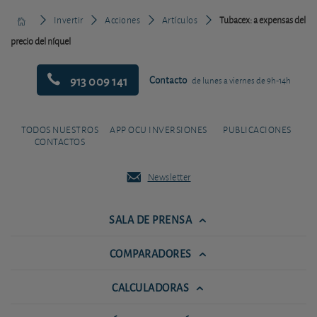
Invertir
Acciones
Artículos
Tubacex: a expensas del
precio del níquel
913 009 141
Contacto
de lunes a viernes de 9h-14h
TODOS NUESTROS
APP OCU INVERSIONES
PUBLICACIONES
CONTACTOS
Newsletter
SALA DE PRENSA
COMPARADORES
CALCULADORAS