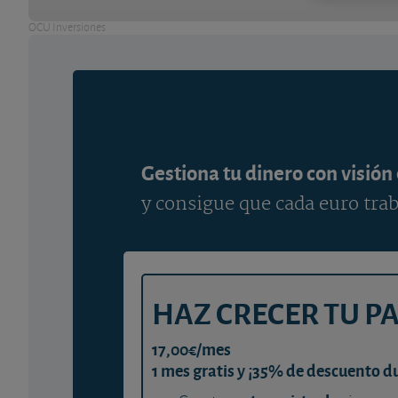
OCU Inversiones
Gestiona tu dinero con visión
y consigue que cada euro trab
HAZ CRECER TU P
17,00€/mes
1 mes gratis y ¡35% de descuento d