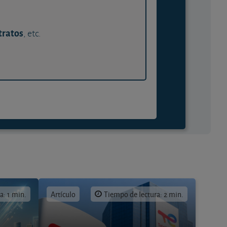
tratos
, etc.
a: 1 min.
Artículo
Tiempo de lectura: 2 min.