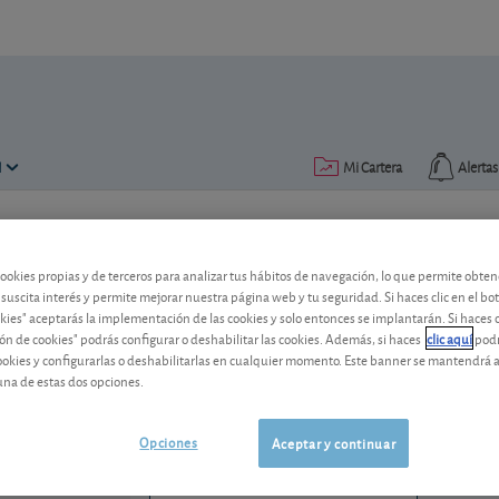
N
Mi Cartera
Alertas
Publicado el
03 febrero 2017
lectura: 2 min.
cookies propias y de terceros para analizar tus hábitos de navegación, lo que permite obte
Novartis: mayor mimo al acc
 suscita interés y permite mejorar nuestra página web y tu seguridad. Si haces clic en el bo
okies" aceptarás la implementación de las cookies y solo entonces se implantarán. Si haces c
ón de cookies" podrás configurar o deshabilitar las cookies. Además, si haces
clic aquí
podr
El laboratorio farmacéutico suizo mejor
cookies y configurarlas o deshabilitarlas en cualquier momento. Este banner se mantendrá 
una de estas dos opciones.
Novartis
125,98 CHF
CH0012005267
0,8 CHF (0,64 %)
Opciones
Aceptar y continuar
07/08/2026 Zúrich
Ver detalladamente