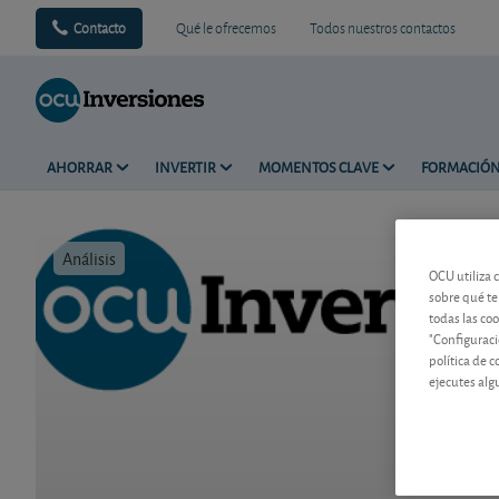
Contacto
Qué le ofrecemos
Todos nuestros contactos
AHORRAR
INVERTIR
MOMENTOS CLAVE
FORMACIÓ
Análisis
Tiempo de 
OCU utiliza 
sobre qué te
todas las co
"Configuraci
política de 
ejecutes alg