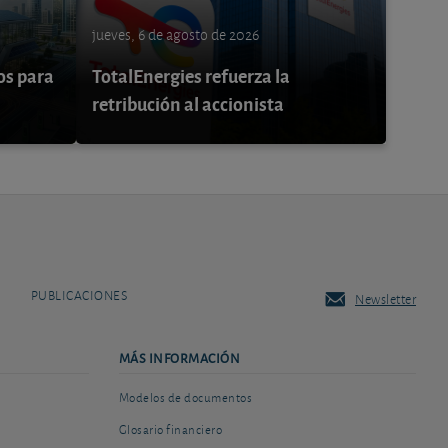
jueves, 6 de agosto de 2026
os para
TotalEnergies refuerza la
retribución al accionista
PUBLICACIONES
Newsletter
MÁS INFORMACIÓN
Modelos de documentos
Glosario financiero