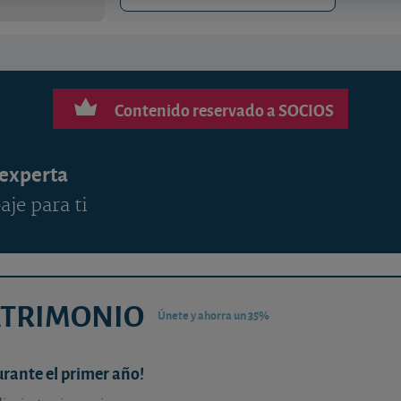
Contenido reservado a SOCIOS
 experta
aje para ti
ATRIMONIO
Únete y ahorra un 35%
urante el primer año!