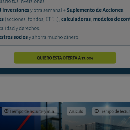
diario tus inversiones.
U Inversiones
Suplemento de Acciones
y otra semanal +
.
es
calculadoras
modelos de con
(acciones, fondos, ETF...),
,
calidad y derechos.
stros socios
y ahorra mucho dinero.
QUIERO ESTA OFERTA A 17,00€
Tiempo de lectura: 3 min.
Artículo
Tiempo de lectur