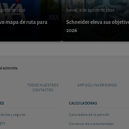
 agosto de 2026
jueves, 6 de agosto de 2026
o mapa de ruta para
Schneider eleva sus objetiv
9
2026
l accionista
TODOS NUESTROS
APP OCU INVERSIONES
CONTACTOS
ES
CALCULADORAS
sitos y seguros
Calculadora de la pensión
ETF
Conversor de criptomonedas