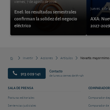
viernes, 7 de agosto de 2026
jueves, 6 de
Enel: los resultados semestrales
confirman la solidez del negocio
AXA: Nuev
eléctrico
2027-202
Invertir
Acciones
Artículos
Novartis: mayor mimo a
Contacto
913 009 141
de lunes a viernes de 9h-14h
SALA DE PRENSA
COMPARADOR
Posturas editoriales
Comparador depó
Sentencias judiciales
Comparador de 