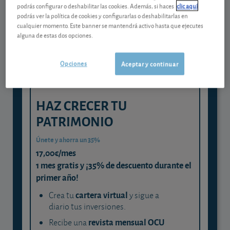
Gestiona tu dinero con visión
podrás configurar o deshabilitar las cookies. Además, si haces
clic aquí
experta
podrás ver la política de cookies y configurarlas o deshabilitarlas en
cualquier momento. Este banner se mantendrá activo hasta que ejecutes
y consigue que cada euro trabaje
alguna de estas dos opciones.
para ti
Opciones
Aceptar y continuar
HAZ CRECER TU
PATRIMONIO
Únete y ahorra un 35%
17,00€/mes
1 mes gratis y ¡35% de descuento durante el
primer año!
cartera virtual
Crea tu
y sigue a
diario tus inversiones.
revista mensual OCU
Recibe una