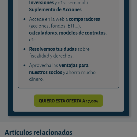
Inversiones
y otra semanal +
Suplemento de Acciones
.
comparadores
Accede en la web a
(acciones, fondos, ETF...),
calculadoras
modelos de contratos
,
,
etc.
Resolvemos tus dudas
sobre
fiscalidad y derechos.
ventajas para
Aprovecha las
nuestros socios
y ahorra mucho
dinero.
QUIERO ESTA OFERTA A 17,00€
Artículos relacionados