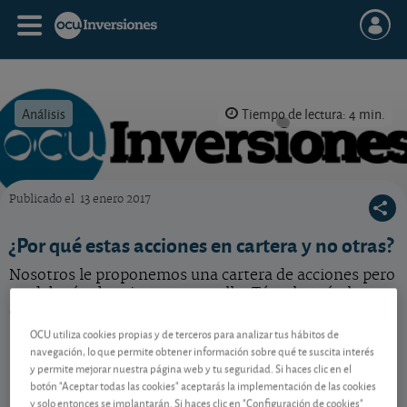
Análisis
Tiempo de lectura: 4 min.
Publicado el
13 enero 2017
OCU Inversiones
¿Por qué estas acciones en cartera y no otras?
Nosotros le proponemos una cartera de acciones pero
no debería obsesionarse con ella. Tómela a título
orientativo. Se lo explicamos.
OCU utiliza cookies propias y de terceros para analizar tus hábitos de
navegación, lo que permite obtener información sobre qué te suscita interés
y permite mejorar nuestra página web y tu seguridad. Si haces clic en el
Contenido reservado a SOCIOS
botón "Aceptar todas las cookies" aceptarás la implementación de las cookies
y solo entonces se implantarán. Si haces clic en "Configuración de cookies"