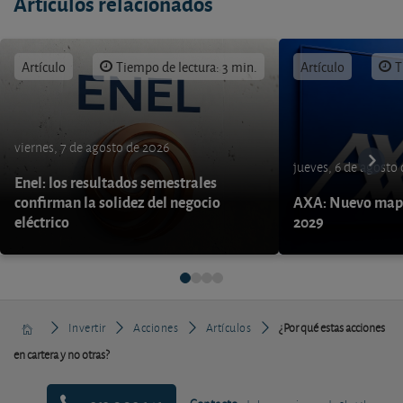
Artículos relacionados
Artículo
Tiempo de lectura: 3 min.
Artículo
T
viernes, 7 de agosto de 2026
jueves, 6 de agosto
Enel: los resultados semestrales
confirman la solidez del negocio
AXA: Nuevo mapa
eléctrico
2029
Invertir
Acciones
Artículos
¿Por qué estas acciones
en cartera y no otras?