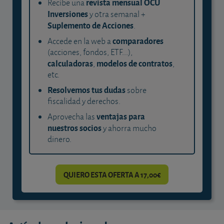
revista mensual OCU
Recibe una
Inversiones
y otra semanal +
Suplemento de Acciones
.
comparadores
Accede en la web a
(acciones, fondos, ETF...),
calculadoras
modelos de contratos
,
,
etc.
Resolvemos tus dudas
sobre
fiscalidad y derechos.
ventajas para
Aprovecha las
nuestros socios
y ahorra mucho
dinero.
QUIERO ESTA OFERTA A 17,00€