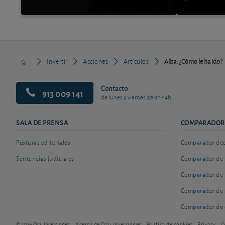
Invertir
Acciones
Artículos
Alba: ¿Cómo le ha ido?
Contacto
913 009 141
de lunes a viernes de 9h-14h
SALA DE PRENSA
COMPARADOR
Posturas editoriales
Comparador depó
Sentencias judiciales
Comparador de 
Comparador de 
Comparador de 
Comparador de 
© 2026 Ocu Inversiones
Acerca de Ocu Inversiones
Política de cookies
Privacy
C