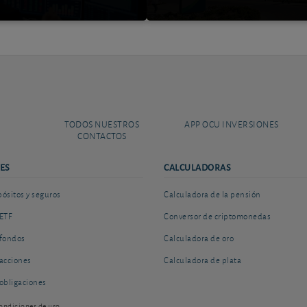
TODOS NUESTROS
APP OCU INVERSIONES
CONTACTOS
ES
CALCULADORAS
sitos y seguros
Calculadora de la pensión
ETF
Conversor de criptomonedas
fondos
Calculadora de oro
acciones
Calculadora de plata
obligaciones
ondiciones de uso