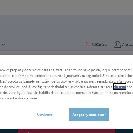
N
Mi Cartera
Alertas
Publicado el
27 septiembre 2016
lectura: 3 min.
cookies propias y de terceros para analizar tus hábitos de navegación, lo que permite obte
 suscita interés y permite mejorar nuestra página web y tu seguridad. Si haces clic en el bo
Alba: ¿Cómo le ha ido?
okies" aceptarás la implementación de las cookies y solo entonces se implantarán. Si haces c
ón de cookies" podrás configurar o deshabilitar las cookies. Además, si haces
clic aquí
podr
Cumplidos seis meses desde que recom
cookies y configurarlas o deshabilitarlas en cualquier momento. Este banner se mantendrá 
situación actual.
una de estas dos opciones.
Opciones
Aceptar y continuar