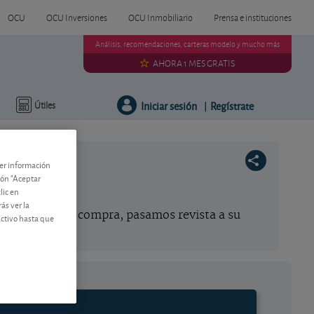
OCU
OCU Inversiones
OCU Inmobiliario
Prensa e instituciones
Análisis, recomendaciones, carteras modelo y mucho más
AHORA 1 MES GRATIS
Iniciar sesión
Regístrate
Útiles
|
ner información
tón "Aceptar
lic en
ás ver la
endáramos su compra, pasamos revista a su
activo hasta que