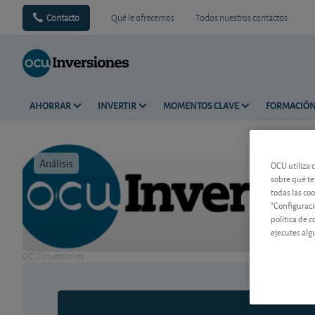
Contacto
Qué le ofrecemos
Todos nuestros contactos
AHORRAR
INVERTIR
MOMENTOS CLAVE
FORMACIÓ
Análisis
Tiempo de 
OCU utiliza 
sobre qué te
todas las co
"Configuraci
política de 
ejecutes alg
OCU Inversiones