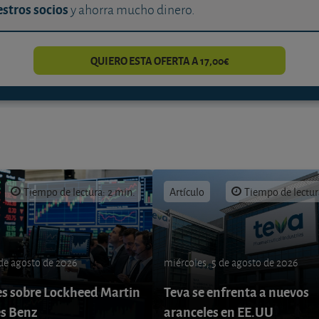
stros socios
y ahorra mucho dinero.
QUIERO ESTA OFERTA A 17,00€
Tiempo de lectura: 2 min.
Artículo
Tiempo de lectur
 de agosto de 2026
miércoles, 5 de agosto de 2026
s sobre Lockheed Martin
Teva se enfrenta a nuevos
s Benz
aranceles en EE.UU