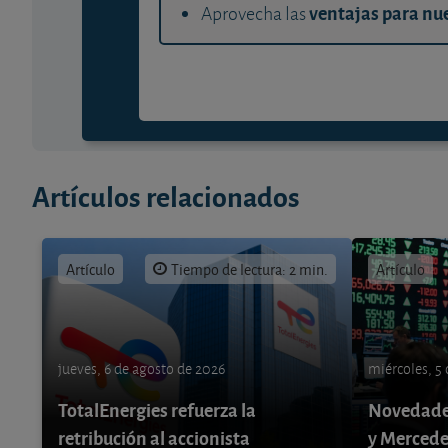
ventajas para nue
Aprovecha las
Artículos relacionados
Artículo
Tiempo de lectura: 2 min.
Artículo
jueves, 6 de agosto de 2026
miércoles, 5
TotalEnergies refuerza la
Novedade
retribución al accionista
y Mercede