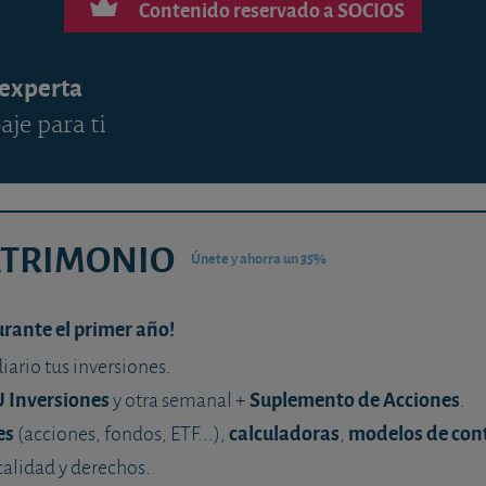
Contenido reservado a SOCIOS
 experta
aje para ti
ATRIMONIO
Únete y ahorra un 35%
urante el primer año!
diario tus inversiones.
U Inversiones
Suplemento de Acciones
y otra semanal +
.
es
calculadoras
modelos de con
(acciones, fondos, ETF...),
,
calidad y derechos.