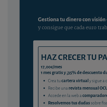
Gestiona tu dinero con visión
y consigue que cada euro trab
HAZ CRECER TU P
17,00€/mes
1 mes gratis y ¡35% de descuento d
cartera virtual
Crea tu
y sigue a 
revista mensual OC
Recibe una
comparador
Accede en la web a
Resolvemos tus dudas
sobre fis