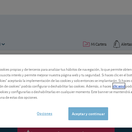
N
Mi Cartera
Alertas
Publicado el
26 septiembre 2016
lectura: 2 min.
cookies propias y de terceros para analizar tus hábitos de navegación, lo que permite obte
 suscita interés y permite mejorar nuestra página web y tu seguridad. Si haces clic en el bo
Abertis: a la búsqueda de cr
okies" aceptarás la implementación de las cookies y solo entonces se implantarán. Si haces c
ón de cookies" podrás configurar o deshabilitar las cookies. Además, si haces
clic aquí
podr
cookies y configurarlas o deshabilitarlas en cualquier momento. Este banner se mantendrá 
La concesionaria española busca crecer
una de estas dos opciones.
Opciones
Aceptar y continuar