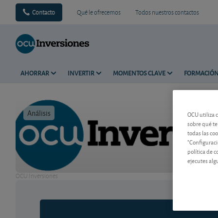
Contacto
Qué le ofrecemos
Todos nuestros contactos
AHORRAR
INVERTIR
MOMENTOS CLAVE
FORMACIÓ
Análisis
Tiempo de 
OCU utiliza 
sobre qué te
todas las co
"Configuraci
política de 
ejecutes alg
OCU Inversiones