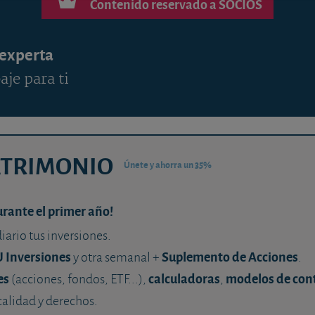
Contenido reservado a SOCIOS
 experta
aje para ti
ATRIMONIO
Únete y ahorra un 35%
urante el primer año!
diario tus inversiones.
U Inversiones
Suplemento de Acciones
y otra semanal +
.
es
calculadoras
modelos de con
(acciones, fondos, ETF...),
,
calidad y derechos.