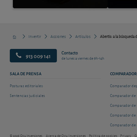
Invertir
Acciones
Artículos
Abertis: a la búsqueda 
Contacto
913 009 141
de lunes a viernes de 9h-14h
SALA DE PRENSA
COMPARADOR
Posturas editoriales
Comparador depó
Sentencias judiciales
Comparador de 
Comparador de 
Comparador de 
Comparador de 
© 2026 Ocu Inversiones
Acerca de Ocu Inversiones
Política de cookies
Privacy
C