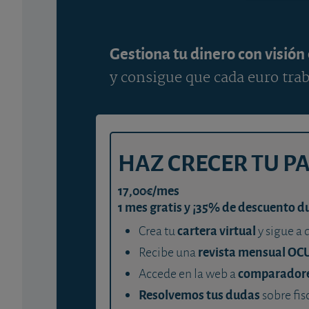
Gestiona tu dinero con visión
y consigue que cada euro trab
HAZ CRECER TU P
17,00€/mes
1 mes gratis y ¡35% de descuento d
cartera virtual
Crea tu
y sigue a 
revista mensual OC
Recibe una
comparador
Accede en la web a
Resolvemos tus dudas
sobre fis