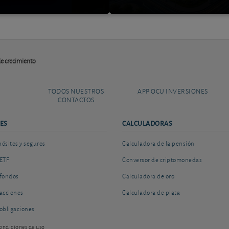
de crecimiento
TODOS NUESTROS
APP OCU INVERSIONES
CONTACTOS
ES
CALCULADORAS
sitos y seguros
Calculadora de la pensión
ETF
Conversor de criptomonedas
fondos
Calculadora de oro
acciones
Calculadora de plata
obligaciones
ondiciones de uso