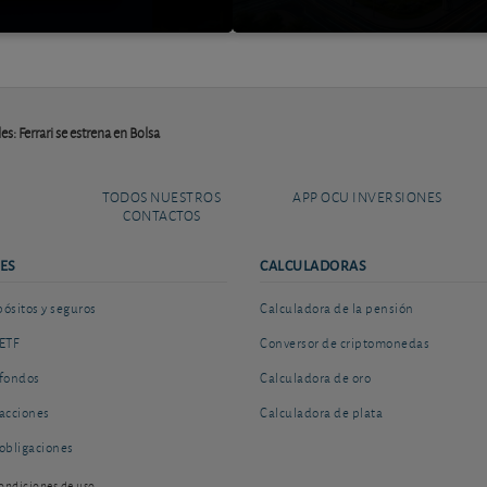
s: Ferrari se estrena en Bolsa
TODOS NUESTROS
APP OCU INVERSIONES
CONTACTOS
ES
CALCULADORAS
sitos y seguros
Calculadora de la pensión
ETF
Conversor de criptomonedas
fondos
Calculadora de oro
acciones
Calculadora de plata
obligaciones
ondiciones de uso