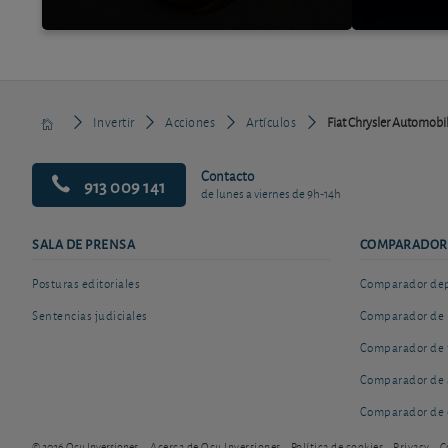
Invertir
Acciones
Artículos
Fiat Chrysler Automobile
Contacto
913 009 141
de lunes a viernes de 9h-14h
SALA DE PRENSA
COMPARADOR
Posturas editoriales
Comparador depó
Sentencias judiciales
Comparador de 
Comparador de 
Comparador de 
Comparador de 
© 2026 Ocu Inversiones
Acerca de Ocu Inversiones
Política de cookies
Privacy
C