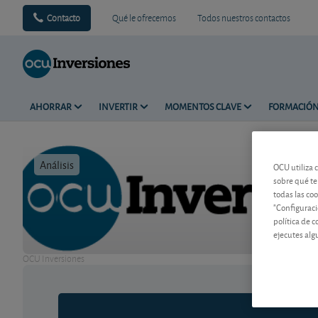
Contacto
Qué le ofrecemos
Todos nuestros contactos
AHORRAR
INVERTIR
MOMENTOS CLAVE
FORMACIÓ
Análisis
Tiempo de 
OCU utiliza 
sobre qué te
todas las co
"Configuraci
política de 
ejecutes alg
OCU Inversiones