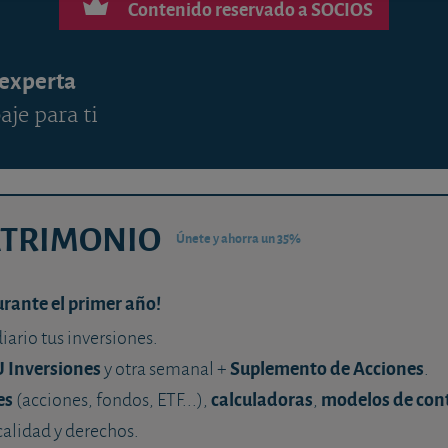
Contenido reservado a SOCIOS
 experta
aje para ti
ATRIMONIO
Únete y ahorra un 35%
urante el primer año!
diario tus inversiones.
U Inversiones
Suplemento de Acciones
y otra semanal +
.
es
calculadoras
modelos de con
(acciones, fondos, ETF...),
,
calidad y derechos.