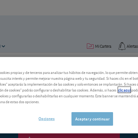
N
Mi Cartera
Alertas
Publicado el
27 octubre 2015
lectura: 2 min.
cookies propias y de terceros para analizar tus hábitos de navegación, lo que permite obte
 suscita interés y permite mejorar nuestra página web y tu seguridad. Si haces clic en el bo
Fiat Chrysler Automobiles: F
okies" aceptarás la implementación de las cookies y solo entonces se implantarán. Si haces c
ón de cookies" podrás configurar o deshabilitar las cookies. Además, si haces
clic aquí
podr
La Comisión Europea sanciona finalmen
cookies y configurarlas o deshabilitarlas en cualquier momento. Este banner se mantendrá 
Veamos por qué motivo.
una de estas dos opciones.
Opciones
Aceptar y continuar