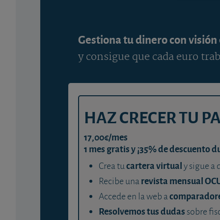
Gestiona tu dinero con visión
y consigue que cada euro trab
HAZ CRECER TU P
17,00€/mes
1 mes gratis y ¡35% de descuento d
cartera virtual
Crea tu
y sigue a 
revista mensual OC
Recibe una
comparador
Accede en la web a
Resolvemos tus dudas
sobre fis