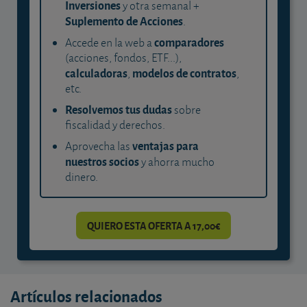
Inversiones
y otra semanal +
Suplemento de Acciones
.
comparadores
Accede en la web a
(acciones, fondos, ETF...),
calculadoras
modelos de contratos
,
,
etc.
Resolvemos tus dudas
sobre
fiscalidad y derechos.
ventajas para
Aprovecha las
nuestros socios
y ahorra mucho
dinero.
QUIERO ESTA OFERTA A 17,00€
Artículos relacionados