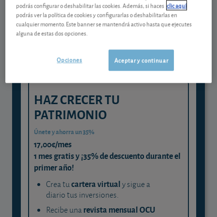
Gestiona tu dinero con visión
podrás configurar o deshabilitar las cookies. Además, si haces
clic aquí
experta
podrás ver la política de cookies y configurarlas o deshabilitarlas en
cualquier momento. Este banner se mantendrá activo hasta que ejecutes
y consigue que cada euro trabaje
alguna de estas dos opciones.
para ti
Opciones
Aceptar y continuar
HAZ CRECER TU
PATRIMONIO
Únete y ahorra un 35%
17,00€/mes
1 mes gratis y ¡35% de descuento durante el
primer año!
cartera virtual
Crea tu
y sigue a
diario tus inversiones.
revista mensual OCU
Recibe una