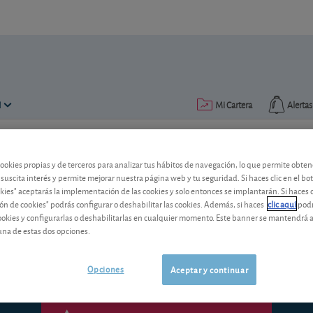
N
Mi Cartera
Alertas
Publicado el
09 abril 2015
lectura: 2 min.
cookies propias y de terceros para analizar tus hábitos de navegación, lo que permite obte
 suscita interés y permite mejorar nuestra página web y tu seguridad. Si haces clic en el bo
Portugal Telecom: renegocia
okies" aceptarás la implementación de las cookies y solo entonces se implantarán. Si haces c
ón de cookies" podrás configurar o deshabilitar las cookies. Además, si haces
clic aquí
podr
La operadora portuguesa renegocia las c
cookies y configurarlas o deshabilitarlas en cualquier momento. Este banner se mantendrá 
nuestro análisis.
una de estas dos opciones.
Opciones
Aceptar y continuar