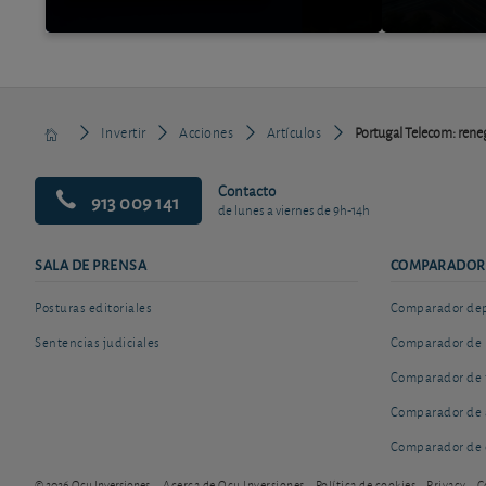
Invertir
Acciones
Artículos
Portugal Telecom: reneg
Contacto
913 009 141
de lunes a viernes de 9h-14h
SALA DE PRENSA
COMPARADOR
Posturas editoriales
Comparador depó
Sentencias judiciales
Comparador de 
Comparador de 
Comparador de 
Comparador de 
© 2026 Ocu Inversiones
Acerca de Ocu Inversiones
Política de cookies
Privacy
C