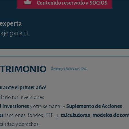
Contenido reservado a SOCIOS
 experta
aje para ti
ATRIMONIO
Únete y ahorra un 35%
urante el primer año!
diario tus inversiones.
U Inversiones
Suplemento de Acciones
y otra semanal +
.
es
calculadoras
modelos de con
(acciones, fondos, ETF...),
,
calidad y derechos.