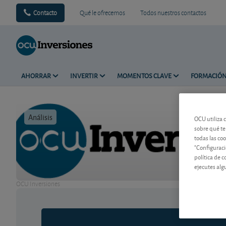
Contacto
Qué le ofrecemos
Todos nuestros contactos
AHORRAR
INVERTIR
MOMENTOS CLAVE
FORMACIÓ
Análisis
Tiempo de 
OCU utiliza 
sobre qué te
todas las co
"Configuraci
política de 
ejecutes alg
OCU Inversiones