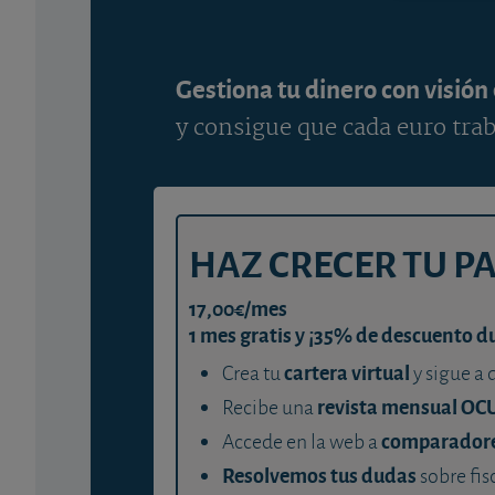
Gestiona tu dinero con visión
y consigue que cada euro trab
HAZ CRECER TU P
17,00€/mes
1 mes gratis y ¡35% de descuento d
cartera virtual
Crea tu
y sigue a 
revista mensual OC
Recibe una
comparador
Accede en la web a
Resolvemos tus dudas
sobre fis