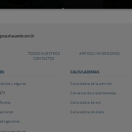
ocia el acuerdo con Oi
TODOS NUESTROS
APP OCU INVERSIONES
CONTACTOS
ES
CALCULADORAS
sitos y seguros
Calculadora de la pensión
ETF
Conversor de criptomonedas
fondos
Calculadora de oro
acciones
Calculadora de plata
obligaciones
ondiciones de uso