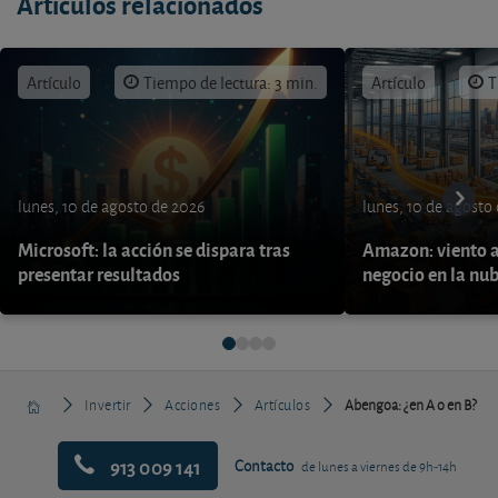
Artículos relacionados
Artículo
Tiempo de lectura: 3 min.
Artículo
T
lunes, 10 de agosto de 2026
lunes, 10 de agosto
Microsoft: la acción se dispara tras
Amazon: viento a
presentar resultados
negocio en la nu
Invertir
Acciones
Artículos
Abengoa: ¿en A o en B?
913 009 141
Contacto
de lunes a viernes de 9h-14h