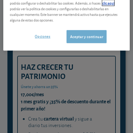
podrás configurar o deshabilitar las cookies. Además, si haces
clic aquí
Gestiona tu dinero con visión
podrás ver la política de cookies y configurarlas o deshabilitarlas en
cualquier momento. Este banner se mantendrá activo hasta que ejecutes
experta
alguna de estas dos opciones.
y consigue que cada euro trabaje
para ti
Opciones
Aceptar y continuar
HAZ CRECER TU
PATRIMONIO
Únete y ahorra un 35%
17,00€/mes
1 mes gratis y ¡35% de descuento durante el
primer año!
cartera virtual
Crea tu
y sigue a
diario tus inversiones.