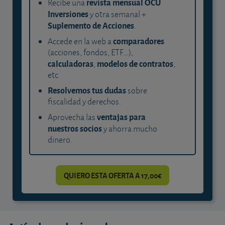
revista mensual OCU
Recibe una
Inversiones
y otra semanal +
Suplemento de Acciones
.
comparadores
Accede en la web a
(acciones, fondos, ETF...),
calculadoras
modelos de contratos
,
,
etc.
Resolvemos tus dudas
sobre
fiscalidad y derechos.
ventajas para
Aprovecha las
nuestros socios
y ahorra mucho
dinero.
QUIERO ESTA OFERTA A 17,00€