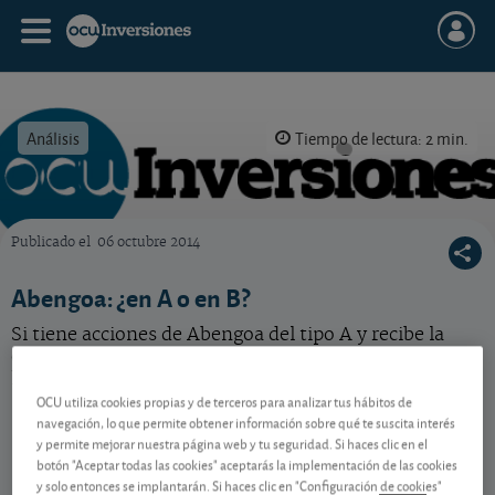
Análisis
Tiempo de lectura: 2 min.
Publicado el
06 octubre 2014
OCU Inversiones
Abengoa: ¿en A o en B?
Si tiene acciones de Abengoa del tipo A y recibe la
oferta de canjearlas por las del tipo B, ¿Qué debería
hacer? Solucionamos sus dudas.
OCU utiliza cookies propias y de terceros para analizar tus hábitos de
navegación, lo que permite obtener información sobre qué te suscita interés
y permite mejorar nuestra página web y tu seguridad. Si haces clic en el
Contenido reservado a SOCIOS
botón "Aceptar todas las cookies" aceptarás la implementación de las cookies
y solo entonces se implantarán. Si haces clic en "Configuración de cookies"