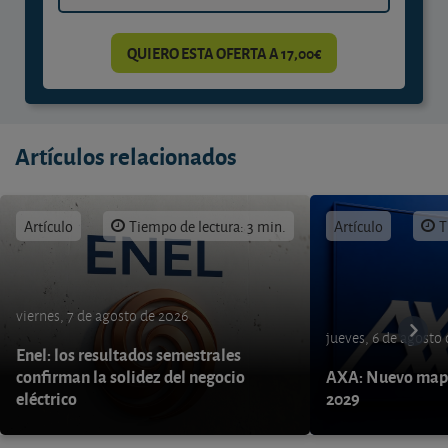
QUIERO ESTA OFERTA A 17,00€
Artículos relacionados
Artículo
Tiempo de lectura: 3 min.
Artículo
T
viernes, 7 de agosto de 2026
jueves, 6 de agosto
Enel: los resultados semestrales
confirman la solidez del negocio
AXA: Nuevo mapa
eléctrico
2029