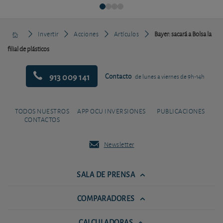
Invertir
Acciones
Artículos
Bayer: sacará a Bolsa la
filial de plásticos
913 009 141
Contacto
de lunes a viernes de 9h-14h
TODOS NUESTROS
APP OCU INVERSIONES
PUBLICACIONES
CONTACTOS
Newsletter
SALA DE PRENSA
COMPARADORES
CALCULADORAS