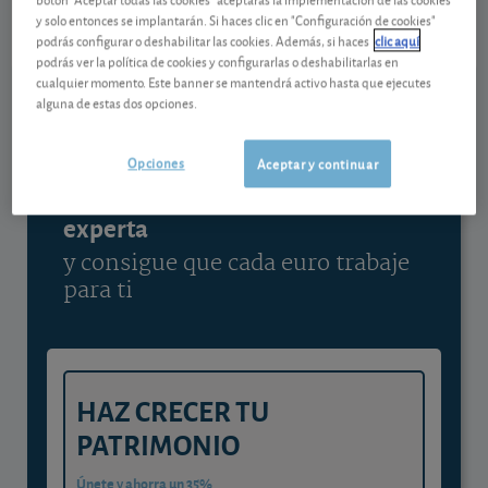
07/08/2026 Fráncfort
y solo entonces se implantarán. Si haces clic en "Configuración de cookies"
podrás configurar o deshabilitar las cookies. Además, si haces
clic aquí
Ver detalladamente
podrás ver la política de cookies y configurarlas o deshabilitarlas en
cualquier momento. Este banner se mantendrá activo hasta que ejecutes
alguna de estas dos opciones.
Contenido reservado a SOCIOS
Opciones
Aceptar y continuar
Gestiona tu dinero con visión
experta
y consigue que cada euro trabaje
para ti
HAZ CRECER TU
PATRIMONIO
Únete y ahorra un 35%