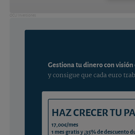
OCU Inversiones
Gestiona tu dinero con visión
y consigue que cada euro trab
HAZ CRECER TU P
17,00€/mes
1 mes gratis y ¡35% de descuento d