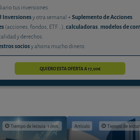
diario tus inversiones.
U Inversiones
Suplemento de Acciones
y otra semanal +
.
es
calculadoras
modelos de con
(acciones, fondos, ETF...),
,
calidad y derechos.
stros socios
y ahorra mucho dinero.
QUIERO ESTA OFERTA A 17,00€
Tiempo de lectura: 1 min.
Artículo
Tiempo de lectur