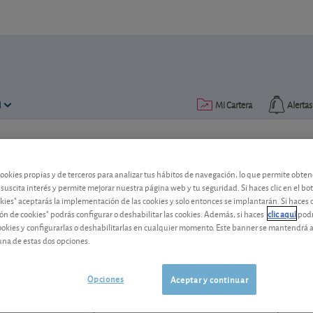
N
Mi Cartera
Alertas
Publicado el
18 julio 2014
lectura: 1 min.
cookies propias y de terceros para analizar tus hábitos de navegación, lo que permite obte
Verizon: 1,4 millones de nuev
 suscita interés y permite mejorar nuestra página web y tu seguridad. Si haces clic en el bo
okies" aceptarás la implementación de las cookies y solo entonces se implantarán. Si haces c
ón de cookies" podrás configurar o deshabilitar las cookies. Además, si haces
clic aquí
podr
El operador de móviles norteamericano,
cookies y configurarlas o deshabilitarlas en cualquier momento. Este banner se mantendrá 
acciones, obtiene un magnífico resulta
una de estas dos opciones.
Verizon
46,99 USD
US92343V1044
Opciones
Aceptar y continuar
0,52 USD (1,12 %)
06/08/2026 Nueva York