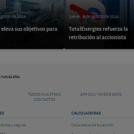
 agosto de 2026
jueves, 6 de agosto de 2026
eleva sus objetivos para
TotalEnergies refuerza la
retribución al accionista
 nuevas altas
TODOS NUESTROS
APP OCU INVERSIONES
CONTACTOS
ES
CALCULADORAS
sitos y seguros
Calculadora de la pensión