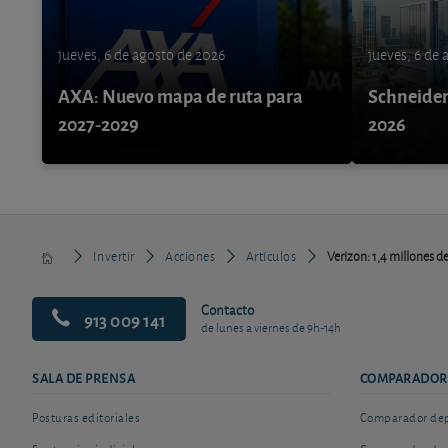
jueves, 6 de agosto de 2026
jueves, 6 de
AXA: Nuevo mapa de ruta para
Schneider 
2027-2029
2026
Invertir
Acciones
Artículos
Verizon: 1,4 millones de
Contacto
913 009 141
de lunes a viernes de 9h-14h
SALA DE PRENSA
COMPARADOR
Posturas editoriales
Comparador depó