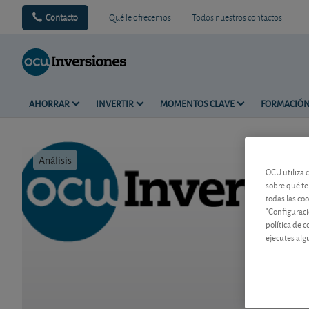
Contacto
Qué le ofrecemos
Todos nuestros contactos
AHORRAR
INVERTIR
MOMENTOS CLAVE
FORMACIÓ
Análisis
Tiempo de 
OCU utiliza 
sobre qué te
todas las co
"Configuraci
política de 
ejecutes alg