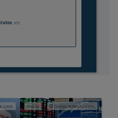
tratos
, etc.
a: 2 min.
Artículo
Tiempo de lectura: 2 min.