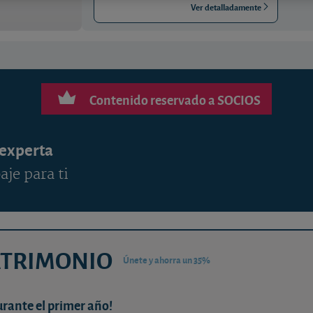
Ver detalladamente
Contenido reservado a SOCIOS
 experta
aje para ti
ATRIMONIO
Únete y ahorra un 35%
urante el primer año!