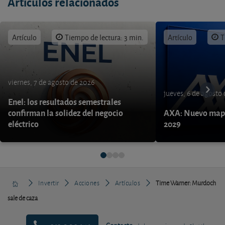
Artículos relacionados
Artículo
Tiempo de lectura: 3 min.
Artículo
T
viernes, 7 de agosto de 2026
jueves, 6 de agosto
Enel: los resultados semestrales
confirman la solidez del negocio
AXA: Nuevo mapa
eléctrico
2029
Invertir
Acciones
Artículos
Time Warner: Murdoch
sale de caza