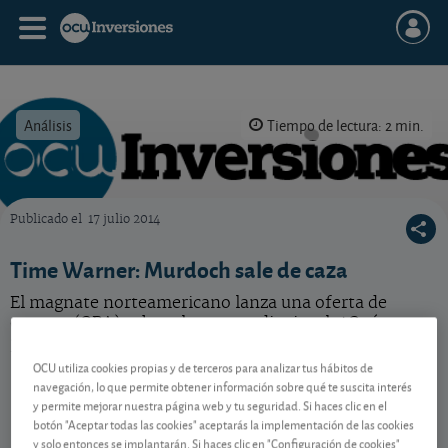
Análisis
Tiempo de lectura: 2 min.
Publicado el
17 julio 2014
OCU Inversiones
Time Warner: Murdoch sale de caza
El magnate norteamericano lanza una oferta de
compra (OPA) sobre el grupo audiovisual. ¿Qué nos
parece la oferta?
OCU utiliza cookies propias y de terceros para analizar tus hábitos de
navegación, lo que permite obtener información sobre qué te suscita interés
y permite mejorar nuestra página web y tu seguridad. Si haces clic en el
Contenido reservado a SOCIOS
botón "Aceptar todas las cookies" aceptarás la implementación de las cookies
y solo entonces se implantarán. Si haces clic en "Configuración de cookies"