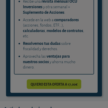
revista mensual OCU
Recibe una
Inversiones
y otra semanal +
Suplemento de Acciones
.
comparadores
Accede en la web a
(acciones, fondos, ETF...),
calculadoras
modelos de contratos
,
,
etc.
Resolvemos tus dudas
sobre
fiscalidad y derechos.
ventajas para
Aprovecha las
nuestros socios
y ahorra mucho
dinero.
QUIERO ESTA OFERTA A 17,00€