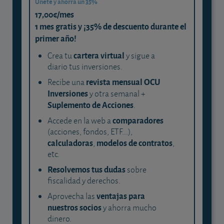
Únete y ahorra un 35%
17,00€/mes
1 mes gratis y ¡35% de descuento durante el
primer año!
cartera virtual
Crea tu
y sigue a
diario tus inversiones.
revista mensual OCU
Recibe una
Inversiones
y otra semanal +
Suplemento de Acciones
.
comparadores
Accede en la web a
(acciones, fondos, ETF...),
calculadoras
modelos de contratos
,
,
etc.
Resolvemos tus dudas
sobre
fiscalidad y derechos.
ventajas para
Aprovecha las
nuestros socios
y ahorra mucho
dinero.