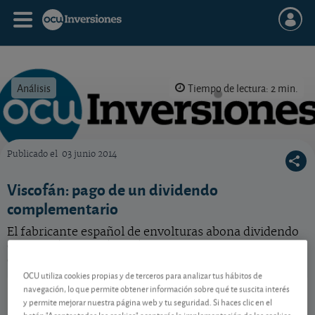
Análisis
Tiempo de lectura: 2 min.
Publicado el
03 junio 2014
OCU Inversiones
Viscofán: pago de un dividendo
complementario
El fabricante español de envolturas abona dividendo
en los próximos días. Téngalo en cuenta si tiene
órdenes pendientes de ejecución.
OCU utiliza cookies propias y de terceros para analizar tus hábitos de
Viscofán
57,40 EUR
navegación, lo que permite obtener información sobre qué te suscita interés
y permite mejorar nuestra página web y tu seguridad. Si haces clic en el
ES0184262212