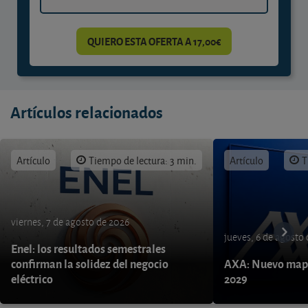
QUIERO ESTA OFERTA A 17,00€
Artículos relacionados
Artículo
Tiempo de lectura: 3 min.
Artículo
T
viernes, 7 de agosto de 2026
jueves, 6 de agosto
Enel: los resultados semestrales
confirman la solidez del negocio
AXA: Nuevo mapa
eléctrico
2029