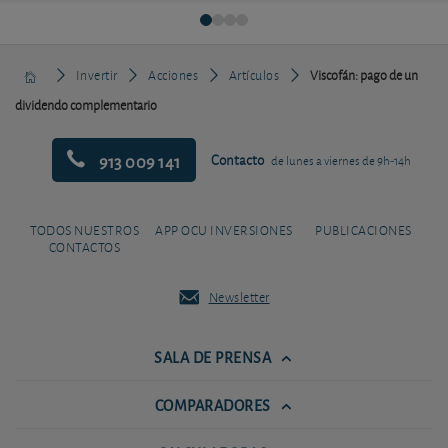
Invertir
Acciones
Artículos
Viscofán: pago de un
dividendo complementario
913 009 141
Contacto
de lunes a viernes de 9h-14h
TODOS NUESTROS
APP OCU INVERSIONES
PUBLICACIONES
CONTACTOS
Newsletter
SALA DE PRENSA
COMPARADORES