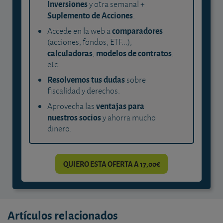
Inversiones
y otra semanal +
Suplemento de Acciones
.
comparadores
Accede en la web a
(acciones, fondos, ETF...),
calculadoras
modelos de contratos
,
,
etc.
Resolvemos tus dudas
sobre
fiscalidad y derechos.
ventajas para
Aprovecha las
nuestros socios
y ahorra mucho
dinero.
QUIERO ESTA OFERTA A 17,00€
Artículos relacionados