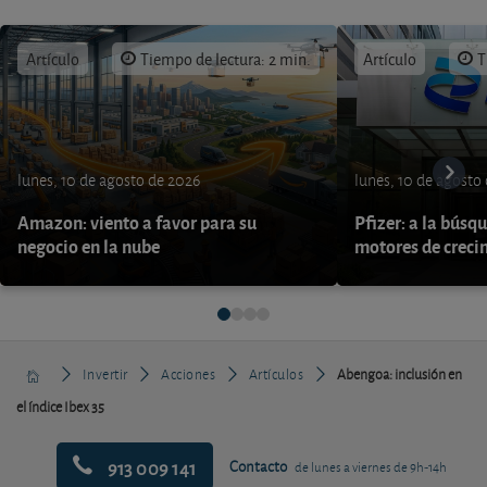
Artículo
Tiempo de lectura: 2 min.
Artículo
T
lunes, 10 de agosto de 2026
lunes, 10 de agosto
Amazon: viento a favor para su
Pfizer: a la búsq
negocio en la nube
motores de creci
Invertir
Acciones
Artículos
Abengoa: inclusión en
el índice Ibex 35
913 009 141
Contacto
de lunes a viernes de 9h-14h