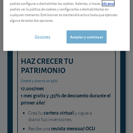
Gestiona tu dinero con visión
podrás configurar o deshabilitar las cookies. Además, si haces
clic aquí
experta
podrás ver la política de cookies y configurarlas o deshabilitarlas en
cualquier momento. Este banner se mantendrá activo hasta que ejecutes
y consigue que cada euro trabaje
alguna de estas dos opciones.
para ti
Opciones
Aceptar y continuar
HAZ CRECER TU
PATRIMONIO
Únete y ahorra un 35%
17,00€/mes
1 mes gratis y ¡35% de descuento durante el
primer año!
cartera virtual
Crea tu
y sigue a
diario tus inversiones.
revista mensual OCU
Recibe una