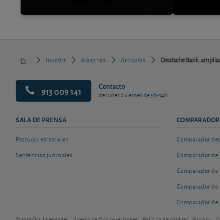
Invertir
Acciones
Artículos
Deutsche Bank: ampliac
Contacto
913 009 141
de lunes a viernes de 9h-14h
SALA DE PRENSA
COMPARADOR
Posturas editoriales
Comparador depó
Sentencias judiciales
Comparador de 
Comparador de 
Comparador de 
Comparador de 
© 2026 Ocu Inversiones
Acerca de Ocu Inversiones
Política de cookies
Privacy
C