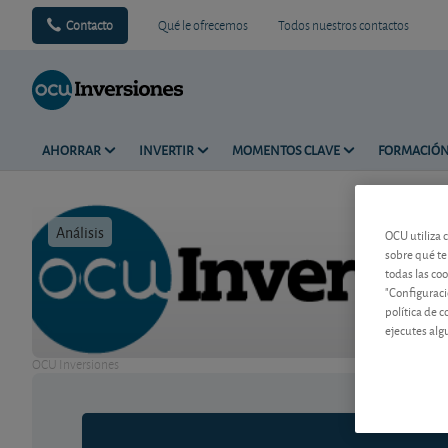
Contacto
Qué le ofrecemos
Todos nuestros contactos
AHORRAR
INVERTIR
MOMENTOS CLAVE
FORMACIÓ
Análisis
Tiempo de 
OCU utiliza 
sobre qué te
todas las co
"Configuraci
política de 
ejecutes alg
OCU Inversiones