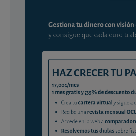
Gestiona tu dinero con visión
y consigue que cada euro trab
HAZ CRECER TU P
17,00€/mes
1 mes gratis y ¡35% de descuento d
cartera virtual
Crea tu
y sigue a 
revista mensual OC
Recibe una
comparador
Accede en la web a
Resolvemos tus dudas
sobre fis