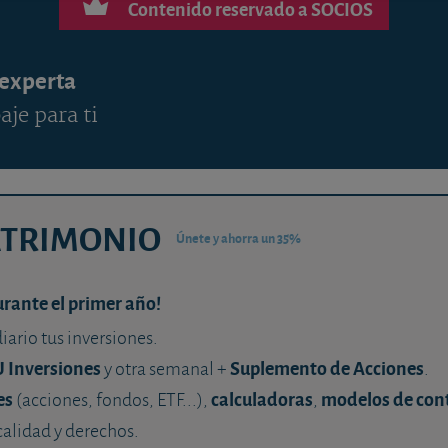
Contenido reservado a SOCIOS
 experta
aje para ti
ATRIMONIO
Únete y ahorra un 35%
urante el primer año!
diario tus inversiones.
U Inversiones
Suplemento de Acciones
y otra semanal +
.
es
calculadoras
modelos de con
(acciones, fondos, ETF...),
,
calidad y derechos.