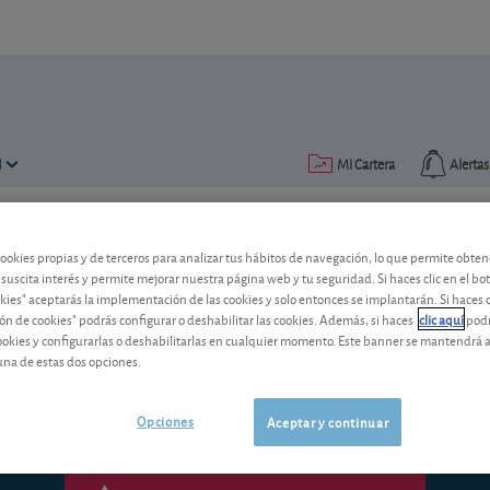
N
Mi Cartera
Alertas
Publicado el
30 mayo 2014
lectura: 1 min.
cookies propias y de terceros para analizar tus hábitos de navegación, lo que permite obte
 suscita interés y permite mejorar nuestra página web y tu seguridad. Si haces clic en el bo
Deutsche Bank: ampliación d
okies" aceptarás la implementación de las cookies y solo entonces se implantarán. Si haces c
ón de cookies" podrás configurar o deshabilitar las cookies. Además, si haces
clic aquí
podr
Con el fin de reforzar la solvencia de s
cookies y configurarlas o deshabilitarlas en cualquier momento. Este banner se mantendrá 
Vea nuestra recomendación sobre este 
una de estas dos opciones.
Opciones
Aceptar y continuar