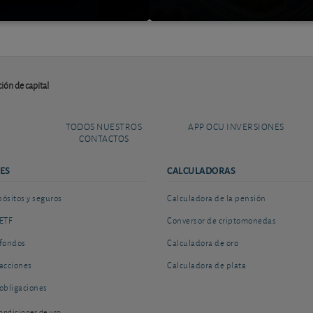
ión de capital
TODOS NUESTROS
APP OCU INVERSIONES
CONTACTOS
ES
CALCULADORAS
sitos y seguros
Calculadora de la pensión
ETF
Conversor de criptomonedas
fondos
Calculadora de oro
acciones
Calculadora de plata
obligaciones
ondiciones de uso