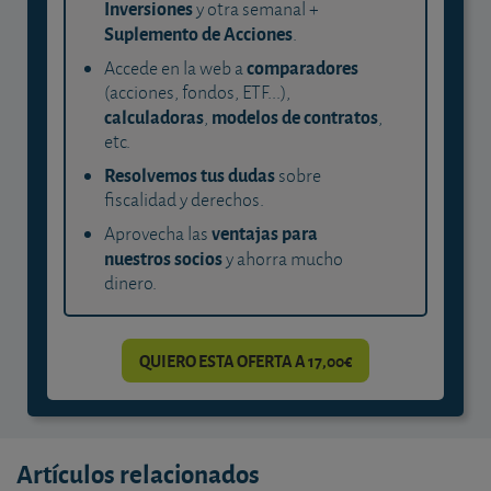
Inversiones
y otra semanal +
Suplemento de Acciones
.
comparadores
Accede en la web a
(acciones, fondos, ETF...),
calculadoras
modelos de contratos
,
,
etc.
Resolvemos tus dudas
sobre
fiscalidad y derechos.
ventajas para
Aprovecha las
nuestros socios
y ahorra mucho
dinero.
QUIERO ESTA OFERTA A 17,00€
Artículos relacionados