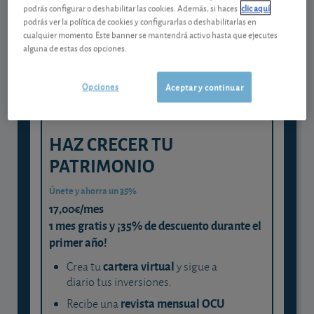
Gestiona tu dinero con visión
podrás configurar o deshabilitar las cookies. Además, si haces
clic aquí
experta
podrás ver la política de cookies y configurarlas o deshabilitarlas en
cualquier momento. Este banner se mantendrá activo hasta que ejecutes
y consigue que cada euro trabaje
alguna de estas dos opciones.
para ti
Opciones
Aceptar y continuar
HAZ CRECER TU
PATRIMONIO
Únete y ahorra un 35%
17,00€/mes
1 mes gratis y ¡35% de descuento durante el
primer año!
cartera virtual
Crea tu
y sigue a
diario tus inversiones.
revista mensual OCU
Recibe una