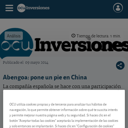
Análisis
Tiempo de lectura: 1 min.
Publicado el
09 mayo 2014
OCU Inversiones
Abengoa: pone un pie en China
La compañía española se hace con una participación
del capital de una empresa china. ¿Buenas noticias?
OCU utiliza cookies propias y de terceros para analizar tus hábitos de
navegación, lo que permite obtener información sobre qué te suscita interés
Contenido reservado a SOCIOS
y permite mejorar nuestra página web y tu seguridad. Si haces clic en el
botón "Aceptar todas las cookies" aceptarás la implementación de las cookies
y solo entonces se implantarán. Si haces clic en "Configuración de cookies"