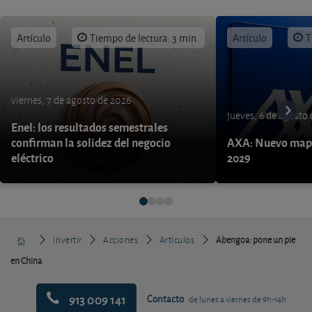
Artículo
Tiempo de lectura: 3 min.
Artículo
T
viernes, 7 de agosto de 2026
jueves, 6 de agosto
Enel: los resultados semestrales
confirman la solidez del negocio
AXA: Nuevo mapa
eléctrico
2029
Invertir
Acciones
Artículos
Abengoa: pone un pie
en China
913 009 141
Contacto
de lunes a viernes de 9h-14h