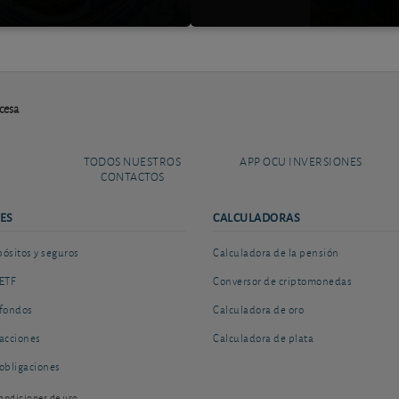
ncesa
TODOS NUESTROS
APP OCU INVERSIONES
CONTACTOS
ES
CALCULADORAS
sitos y seguros
Calculadora de la pensión
ETF
Conversor de criptomonedas
fondos
Calculadora de oro
acciones
Calculadora de plata
obligaciones
ondiciones de uso