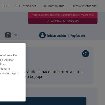
OCU
OCU Inversiones
OCU Inmobiliario
Prensa e instituciones
Análisis, recomendaciones, carteras modelo y mucho más
AHORA 1 MES GRATIS
Iniciar sesión
Regístrate
Útiles
|
ner información
tón "Aceptar
lic en
ás ver la
 estaría planteándose hacer una oferta por la
activo hasta que
odría entrar en la puja.