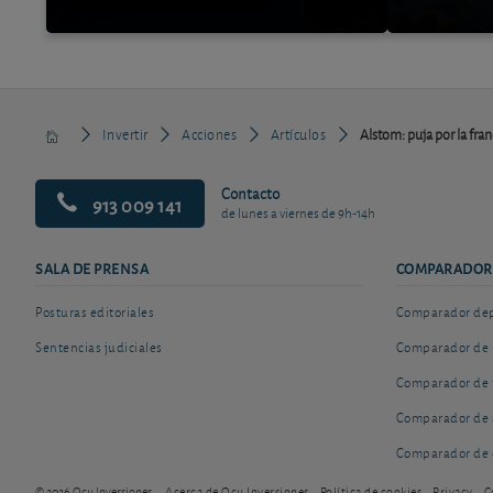
Invertir
Acciones
Artículos
Alstom: puja por la fra
Contacto
913 009 141
de lunes a viernes de 9h-14h
SALA DE PRENSA
COMPARADOR
Posturas editoriales
Comparador depó
Sentencias judiciales
Comparador de 
Comparador de 
Comparador de 
Comparador de 
© 2026 Ocu Inversiones
Acerca de Ocu Inversiones
Política de cookies
Privacy
C