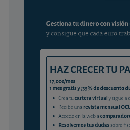
Gestiona tu dinero con visión
y consigue que cada euro trab
HAZ CRECER TU P
17,00€/mes
1 mes gratis y ¡35% de descuento d
cartera virtual
Crea tu
y sigue a 
revista mensual OC
Recibe una
comparador
Accede en la web a
Resolvemos tus dudas
sobre fis