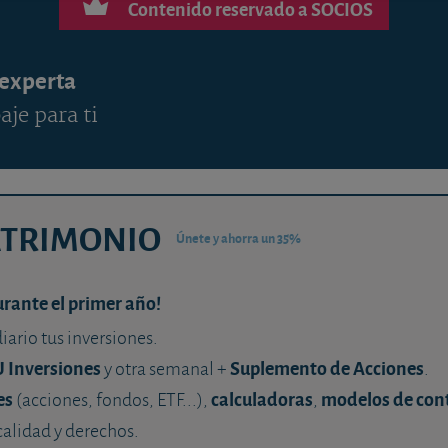
Contenido reservado a SOCIOS
 experta
aje para ti
ATRIMONIO
Únete y ahorra un 35%
urante el primer año!
diario tus inversiones.
U Inversiones
Suplemento de Acciones
y otra semanal +
.
es
calculadoras
modelos de con
(acciones, fondos, ETF...),
,
calidad y derechos.