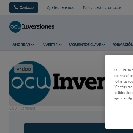
Contacto
Qué le ofrecemos
Todos nuestros contactos
AHORRAR
INVERTIR
MOMENTOS CLAVE
FORMACIÓ
Análisis
Tiempo de 
OCU utiliza 
sobre qué te
todas las co
"Configuraci
política de 
ejecutes alg
OCU Inversiones