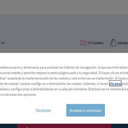
N
Mi Cartera
Alertas
Publicado el
28 abril 2014
lectura: 1 min.
cookies propias y de terceros para analizar tus hábitos de navegación, lo que permite obte
 suscita interés y permite mejorar nuestra página web y tu seguridad. Si haces clic en el bo
Alstom: puja por la francesa
okies" aceptarás la implementación de las cookies y solo entonces se implantarán. Si haces c
ón de cookies" podrás configurar o deshabilitar las cookies. Además, si haces
clic aquí
podr
La compañía americana General Electric
cookies y configurarlas o deshabilitarlas en cualquier momento. Este banner se mantendrá 
francesa Alstom y la alemana Siemens p
una de estas dos opciones.
Opciones
Aceptar y continuar