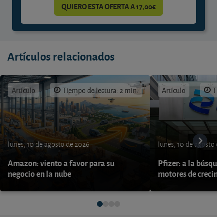
QUIERO ESTA OFERTA A 17,00€
Artículos relacionados
Artículo
Tiempo de lectura: 2 min.
Artículo
T
lunes, 10 de agosto de 2026
lunes, 10 de agosto
Amazon: viento a favor para su
Pfizer: a la búsq
negocio en la nube
motores de creci