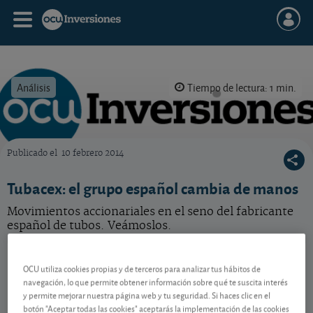
Análisis
Tiempo de lectura: 1 min.
Publicado el
10 febrero 2014
OCU Inversiones
Tubacex: el grupo español cambia de manos
Movimientos accionariales en el seno del fabricante
español de tubos. Veámoslos.
Tubacex
3,035 EUR
OCU utiliza cookies propias y de terceros para analizar tus hábitos de
ES0132945017
navegación, lo que permite obtener información sobre qué te suscita interés
0,025 EUR (0,83 %)
10/08/2026 Madrid
y permite mejorar nuestra página web y tu seguridad. Si haces clic en el
botón "Aceptar todas las cookies" aceptarás la implementación de las cookies