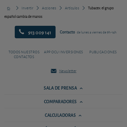
Invertir
Acciones
Artículos
Tubacex: el grupo
español cambia de manos
913 009 141
Contacto
de lunes a viernes de 9h-14h
TODOS NUESTROS
APP OCU INVERSIONES
PUBLICACIONES
CONTACTOS
Newsletter
SALA DE PRENSA
COMPARADORES
CALCULADORAS